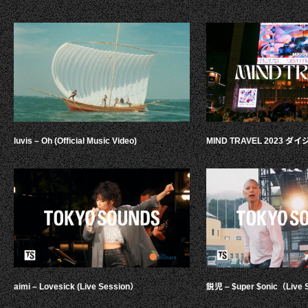
luvis – Oh (Official Music Video)
MIND TRAVEL 2023 
aimi – Lovesick (Live Session）
鋭児 – $uper $onic（Live 