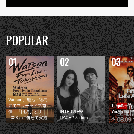
POPULAR
Watson、地元・徳島
にてフリーライブ開
Tohjiのラ
催 『阿波おどり
INTERVIEW ｜
YouTube
2026』に併せて実施
RACH? × idom
定