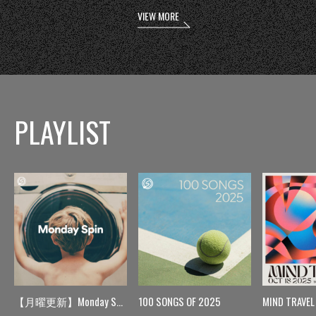
VIEW MORE
PLAYLIST
【月曜更新】Monday Spin
100 SONGS OF 2025
MIND TRAVEL