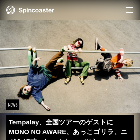
Skip
to
content
NEWS
Tempalay、全国ツアーのゲストに
MONO NO AWARE、あっこゴリラ、ニ