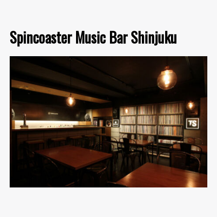
Spincoaster Music Bar Shinjuku