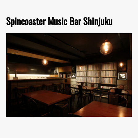
Spincoaster Music Bar Shinjuku