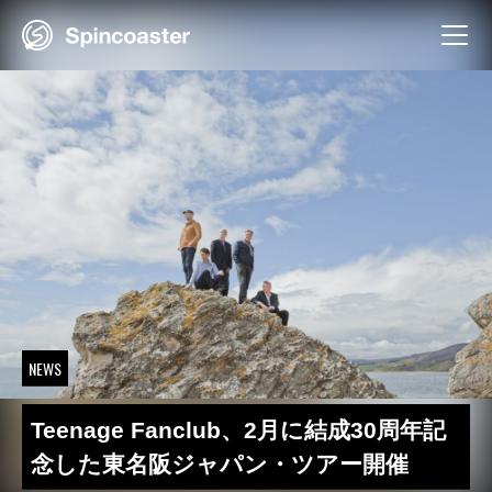
Skip
to
content
NEWS
Teenage Fanclub、2月に結成30周年記
念した東名阪ジャパン・ツアー開催