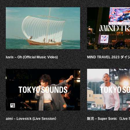
luvis – Oh (Official Music Video)
MIND TRAVEL 2023 
aimi – Lovesick (Live Session）
鋭児 – $uper $onic（Live 