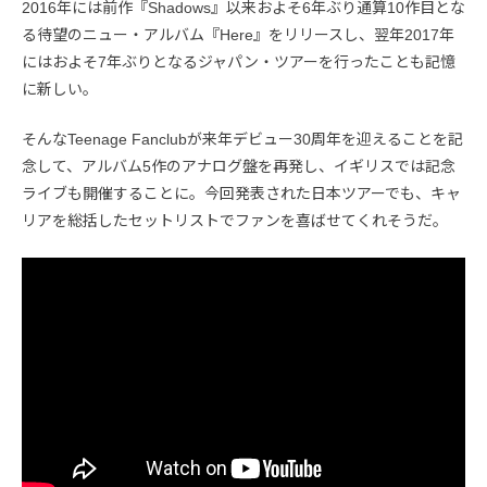
2016年には前作『Shadows』以来およそ6年ぶり通算10作目とな
る待望のニュー・アルバム『Here』をリリースし、翌年2017年
にはおよそ7年ぶりとなるジャパン・ツアーを行ったことも記憶
に新しい。
そんなTeenage Fanclubが来年デビュー30周年を迎えることを記
念して、アルバム5作のアナログ盤を再発し、イギリスでは記念
ライブも開催することに。今回発表された日本ツアーでも、キャ
リアを総括したセットリストでファンを喜ばせてくれそうだ。