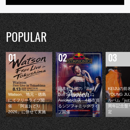
POPULAR
日本初上陸の『Red
KEIJUの
Watson、地元・徳島
Bull Symphonic』に
YOUNG JU
にてフリーライブ開
Awichが出演 4都市巡
ルバム『juzz
催 『阿波おどり
るシンフォニックライ
周年記念盤
2026』に併せて実施
ブ開催
定