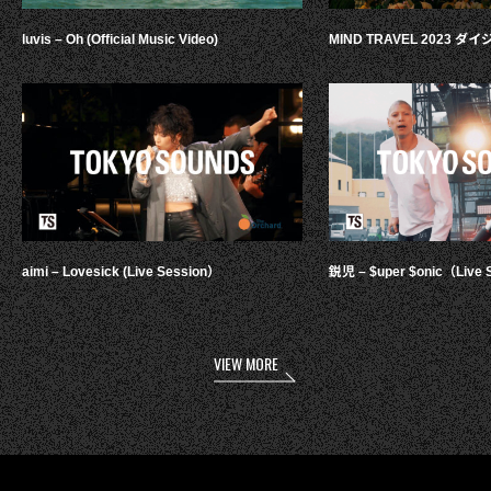
luvis – Oh (Official Music Video)
MIND TRAVEL 2023 
aimi – Lovesick (Live Session）
鋭児 – $uper $onic（Live 
VIEW MORE