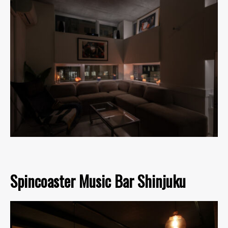
Spincoaster Music Bar Shinjuku