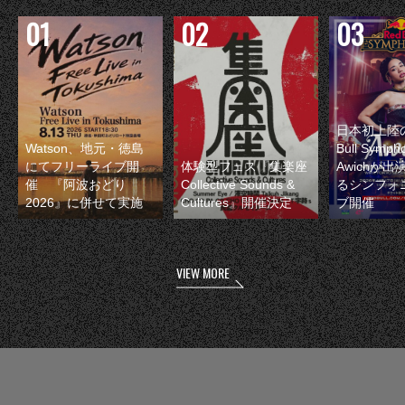
日本初上陸の
Watson、地元・徳島
Bull Symp
にてフリーライブ開
体験型フェス『集楽座
Awichが
催 『阿波おどり
Collective Sounds &
るシンフォ
2026』に併せて実施
Cultures』開催決定
ブ開催
VIEW MORE