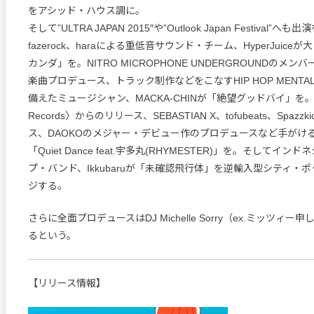
をアシッド・ハウス調に。
そして”ULTRA JAPAN 2015″や”Outlook Japan Festival”へ
fazerock、haraによる重低音サウンド・チーム、HyperJuic
カンダ」を。NITRO MICROPHONE UNDERGROUNDのメン
楽曲プロデュース、トラック制作などをこなすHIP HOP MENT
備えたミュージシャン、MACKA-CHINが「絶望グッドバイ」を。〈M
Records〉からのリリース、SEBASTIAN X、tofubeats、Spaz
ス、DAOKOのメジャー・デビュー作のプロデュースなど手がけるP
「Quiet Dance feat.宇多丸(RHYMESTER)」を。そしてイ
プ・バンド、Ikkubaruが「未確認飛行体」を逆輸入型シティ・
ジする。
さらに全面プロデュースはDJ Michelle Sorry（ex.ミッツィ
るという。
【リリース情報】