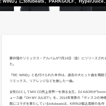
D』にtofubeats、PARKGOLF、HyperJuice、
藤井隆のリミックス・アルバムが7月14日（金）にリリースされ
た。
『RE: WIND』と名付けられた本作は、過去の大ヒット曲を精
リミックス、リアレンジなどを施した一曲。
女性DJとしてMIX CD売上世界一を誇る女王、DJ KAORIがTommy 
ュース曲「OH MY JULIET!」を、2014年発表の「ディスコの神様 
既にコラボを果たしているtofubeatsは、KIRINJI堀込高樹の