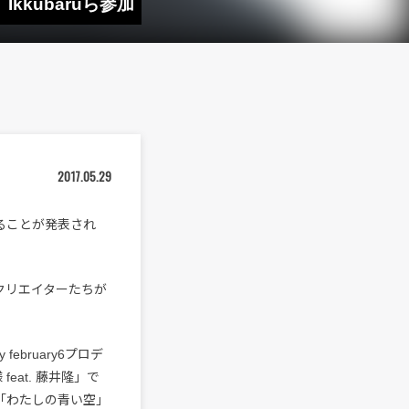
Ikkubaruら参加
2017.05.29
ることが発表され
鋭クリエイターたちが
february6プロデ
feat. 藤井隆」で
名作「わたしの青い空」