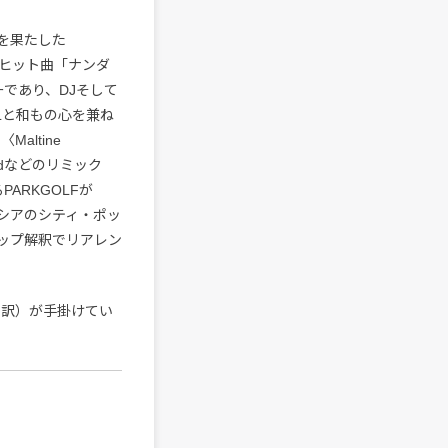
も出演を果たした
eが大ヒット曲「ナンダ
バーであり、DJそして
ALと和もの心を兼ね
altine
zkidなどのリミック
ARKGOLFが
ンドネシアのシティ・ポッ
ポップ解釈でリアレン
ー申し訳）が手掛けてい