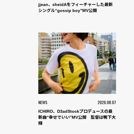
jjean、sheidAをフィーチャーした最新
シングル“gossip boy”MV公開
NEWS
2026.08.07
ICHIRO、D3adStockプロデュースの最
新曲“幸せでいい”MV公開 監督は鴨下大
輝