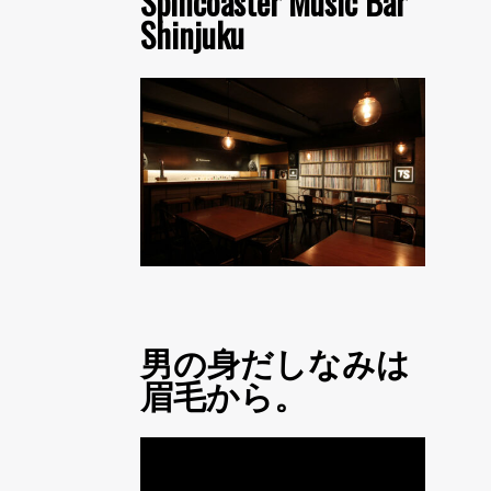
Spincoaster Music Bar
Shinjuku
男の身だしなみは
眉毛から。