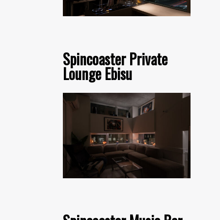
Spincoaster Private
Lounge Ebisu