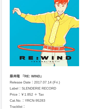
藤井隆 『RE: WIND』
Release Date：2017.07.14 (Fri.)
Label：SLENDERIE RECORD
Price：￥1.852 ＋ Tax
Cat.No.：YRCN-95283
Tracklist：