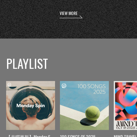
VIEW MORE
PLAYLIST
【月曜更新】Monday Spin
100 SONGS OF 2025
MIND TRAVEL