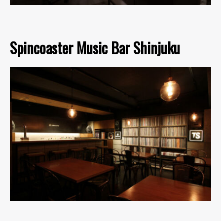
Spincoaster Music Bar Shinjuku