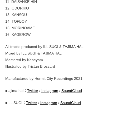
11. DAISANKEIHIN
12. ODORIKO
13. KANSOU
14. TOPBOY
15. MORINOAME
16. KAGEROW
All tracks produced by ILL SUGI & TAJIMA HAL
Mixed by ILL SUGI & TAJIMA HAL
Mastered by Kabeyam
Illustrated by Tristan Brossard
Manufactured by Hermit City Recordings 2021
■tajima hal：
Twitter
/
Instagram
/
SoundCloud
■ILL SUGI：
Twitter
/
Instagram
/
SoundCloud