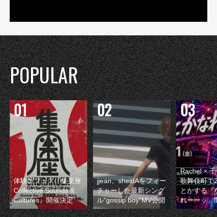
POPULAR
Rachel 
体験型フェス『集楽座
jjean、sheidAをフィー
歌舞伎町で
Collective Sounds &
チャーした最新シング
とかする『
Cultures』開催決定
ル“gossip boy”MV公開
れーーッ』