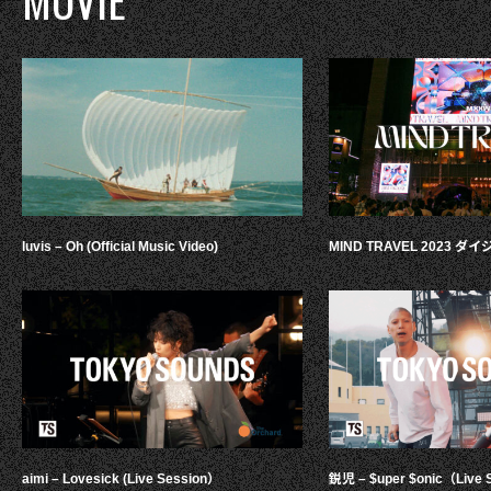
MOVIE
luvis – Oh (Official Music Video)
MIND TRAVEL 2023 
aimi – Lovesick (Live Session）
鋭児 – $uper $onic（Live 