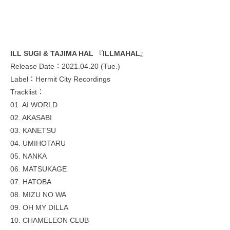
ILL SUGI & TAJIMA HAL 『ILLMAHAL』
Release Date：2021.04.20 (Tue.)
Label：Hermit City Recordings
Tracklist：
01. AI WORLD
02. AKASABI
03. KANETSU
04. UMIHOTARU
05. NANKA
06. MATSUKAGE
07. HATOBA
08. MIZU NO WA
09. OH MY DILLA
10. CHAMELEON CLUB