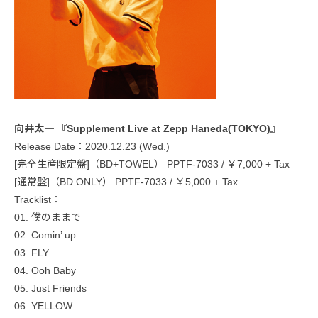
向井太一 『Supplement Live at Zepp Haneda(TOKYO)』
Release Date：2020.12.23 (Wed.)
[完全生産限定盤]（BD+TOWEL） PPTF-7033 / ￥7,000 + Tax
[通常盤]（BD ONLY） PPTF-7033 / ￥5,000 + Tax
Tracklist：
01. 僕のままで
02. Comin’ up
03. FLY
04. Ooh Baby
05. Just Friends
06. YELLOW