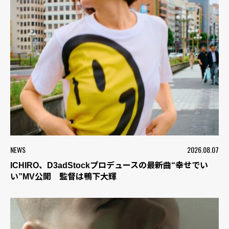
NEWS
2026.08.07
ICHIRO、D3adStockプロデュースの最新曲“幸せでい
い”MV公開 監督は鴨下大輝