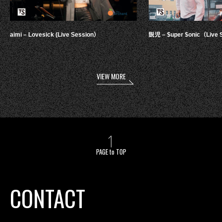
aimi – Lovesick (Live Session）
鋭児 – $uper $onic（Live 
VIEW MORE
PAGE to TOP
CONTACT