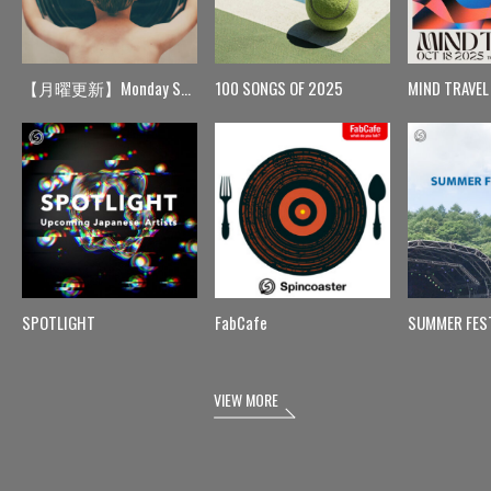
【月曜更新】Monday Spin
100 SONGS OF 2025
MIND TRAVEL
SPOTLIGHT
FabCafe
SUMMER FES
VIEW MORE