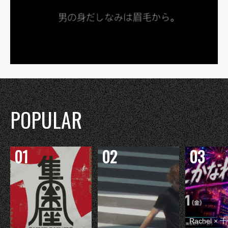
POPULAR
Rachel 