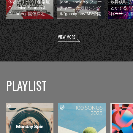
体験型フェス『集楽座
jjean、sheidAをフィー
歌舞伎町で
Collective Sounds &
チャーした最新シング
とかする『
Cultures』開催決定
ル“gossip boy”MV公開
れーーッ』
VIEW MORE
PLAYLIST