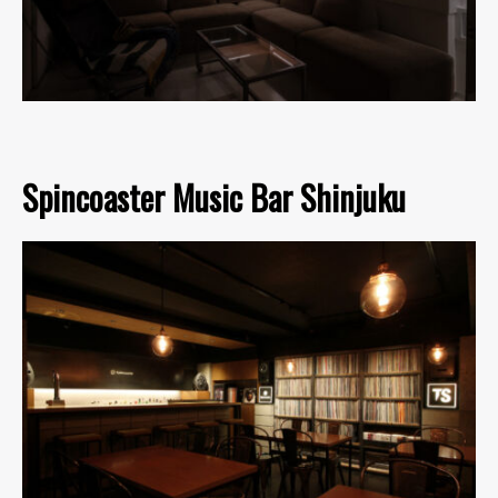
Spincoaster Music Bar Shinjuku