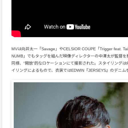
MVは向井太一「Savage」やCELSIOR COUPE「Trigger feat. Taich
NUMB」でもタッグを組んだ映像ディレクターの中澤太が監督を
同様、“開放”的なロケーションにて撮影された。スタイリングは
イリングによるもので、衣装ではEDWIN『JERSEYS』のデニ