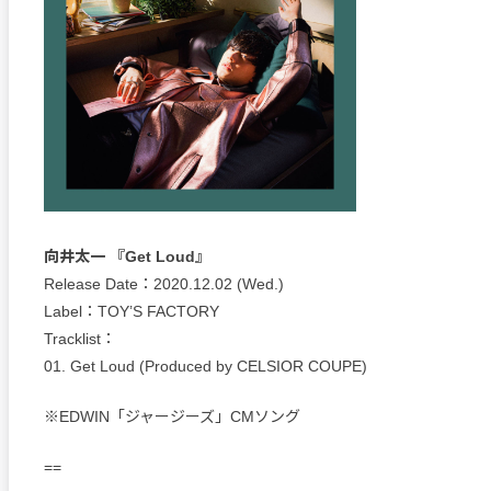
向井太一 『Get Loud』
Release Date：2020.12.02 (Wed.)
Label：TOY’S FACTORY
Tracklist：
01. Get Loud (Produced by CELSIOR COUPE)
※EDWIN「ジャージーズ」CMソング
==