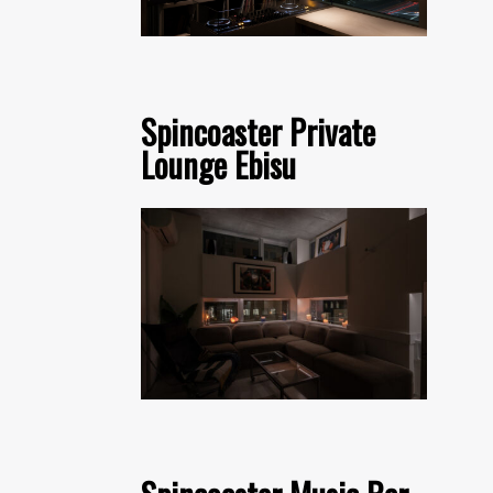
Spincoaster Private
Lounge Ebisu