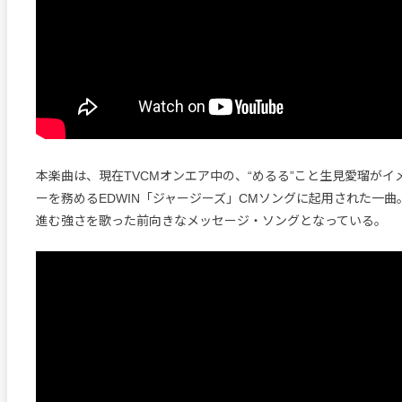
本楽曲は、現在TVCMオンエア中の、“めるる”こと生見愛瑠がイ
ーを務めるEDWIN「ジャージーズ」CMソングに起用された一
進む強さを歌った前向きなメッセージ・ソングとなっている。