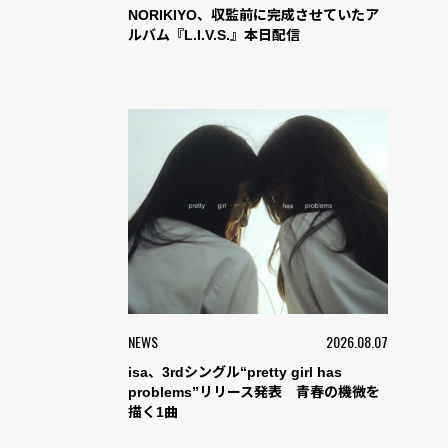
NORIKIYO、収監前に完成させていたア
ルバム『L.I.V.S.』本日配信
NEWS
2026.08.07
isa、3rdシングル“pretty girl has
problems”リリース発表 青春の機微を
描く1曲