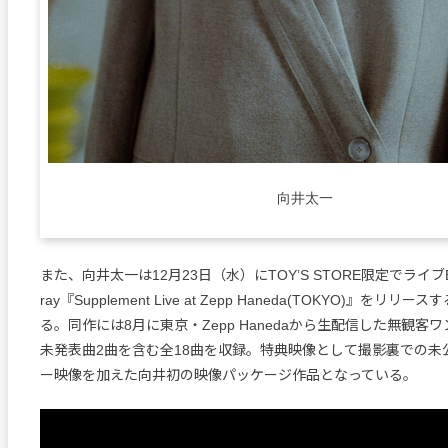
向井太一
また、向井太一は12月23日（水）にTOYʼS STORE限定でライブBl
ray『Supplement Live at Zepp Haneda(TOKYO)』を
る。同作には8月に東京・Zepp Hanedaから生配信した無観客
未発表曲2曲を含む全18曲を収録。特典映像として撮影裏での未
ー映像を加えた向井初の映像パッケージ作品となっている。