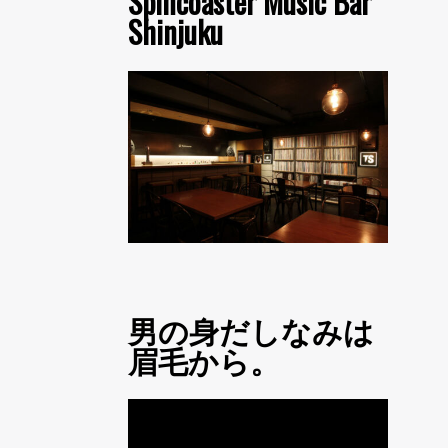
Spincoaster Music Bar
Shinjuku
男の身だしなみは
眉毛から。