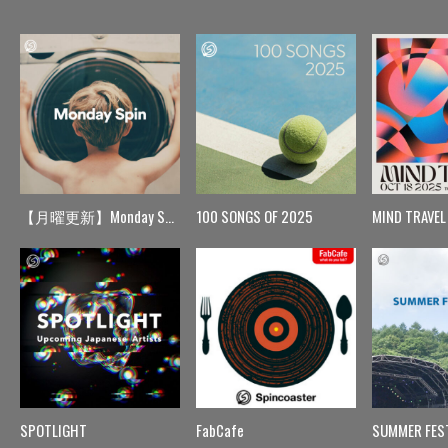
【月曜更新】Monday Spin
100 SONGS OF 2025
MIND TRAVEL
SPOTLIGHT
FabCafe
SUMMER FES