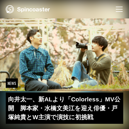
Skip
to
content
NEWS
向井太一、新ALより「Colorless」MV公
開 脚本家・水橋文美江を迎え俳優・戸
塚純貴とW主演で演技に初挑戦