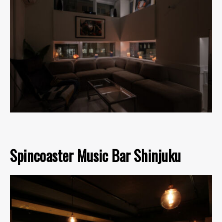
Spincoaster Music Bar Shinjuku