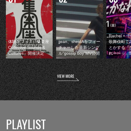
Rachel 
体験型フェス『集楽座
jjean、sheidAをフィー
歌舞伎町で
Collective Sounds &
チャーした最新シング
とかする『
Cultures』開催決定
ル“gossip boy”MV公開
れーーッ』
VIEW MORE
PLAYLIST