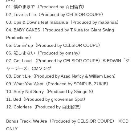
01. 僕のままで（Produced by 百田留衣）
02. Love Is Life（Produced by CELSIOR COUPE）
03. Ups & Downs feat.mabanua（Produced by mabanua）
04. BABY CAKES（Produced by T.Kura for Giant Swing
Productions）
05. Comin’ up（Produced by CELSIOR COUPE）
06. 悲しまない（Produced by omshy）
07. Get Loud （Produced by CELSIOR COUPE）※EDWIN「ジ
ャージーズ」CMソング
08. Don’t Lie（Produced by Azad Naficy & William Leon）
09. What You Want（Produced by SONPUB, ZUKIE）
10. Sorry Not Sorry（Produced by Shingo.S）
11. Bed（Produced by grooveman Spot）
12. Colorless（Produced by 百田留衣）
Bonus Track. We Are（Produced by CELSIOR COUPE） ※CD
ONLY