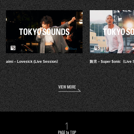
aimi – Lovesick (Live Session）
鋭児 – $uper $onic（Live 
VIEW MORE
PAGE to TOP