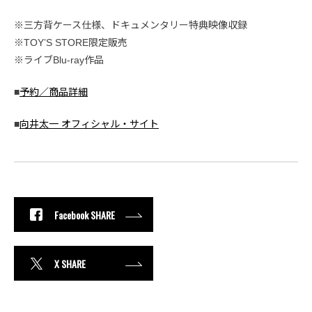
※三方背ケース仕様、ドキュメンタリー特典映像収録
※TOY’S STORE限定販売
※ライブBlu-ray作品
■
予約／商品詳細
■
向井太一 オフィシャル・サイト
Facebook SHARE
X SHARE