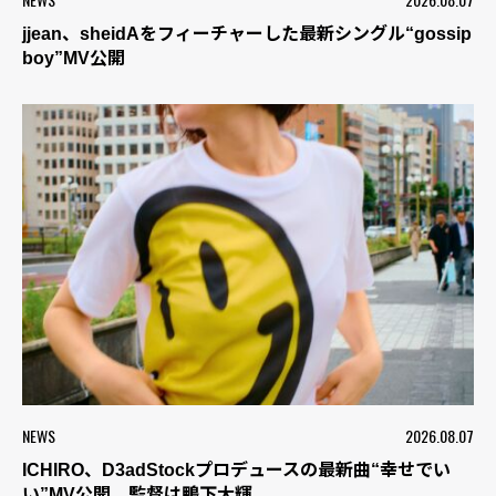
jjean、sheidAをフィーチャーした最新シングル“gossip
boy”MV公開
NEWS
2026.08.07
ICHIRO、D3adStockプロデュースの最新曲“幸せでい
い”MV公開 監督は鴨下大輝