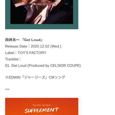
向井太一 『Get Loud』
Release Date：2020.12.02 (Wed.)
Label：TOY’S FACTORY
Tracklist：
01. Get Loud (Produced by CELSIOR COUPE)
※EDWIN「ジャージーズ」CMソング
==