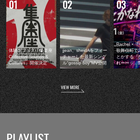
Rachel 
体験型フェス『集楽座
jjean、sheidAをフィー
歌舞伎町で
Collective Sounds &
チャーした最新シング
とかする『
Cultures』開催決定
ル“gossip boy”MV公開
れーーッ』
VIEW MORE
PLAYLIST