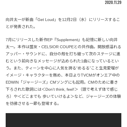
2020.11.29
向井太一が新曲「Get Loud」を12月2日（水）にリリースするこ
とが発表された。
7月にリリースした新作EP『Supplement』も記憶に新しい向井
太一。本作は盟友・CELSIOR COUPEとの共作曲。開放感溢れる
アッパー・サウンドに、自分の殻を打ち破って次のステージに進
むという前向きなメッセージが込められた1曲になっているとい
う。また、ティーンを中心に人気を誇る“めるる”こと生見愛瑠が
イメージ・キャラクターを務め、本日よりTVCMがオンエア中の
EDWIN「ジャージーズ」CMソングにも起用。CMのために書き
下ろされた歌詞には＜Donʼt think, feel!＞（頭で考えず体で感じ
ろ）や＜どこまでも 歩いていけるよ＞など、ジャージーズの体験
を彷彿させる一節も登場する。