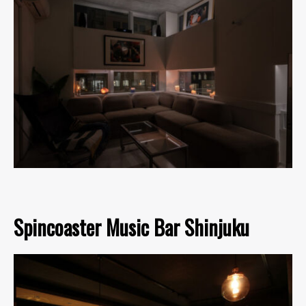
Spincoaster Music Bar Shinjuku