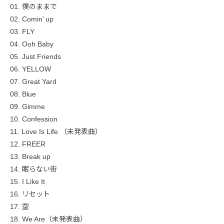
01. 僕のままで
02. Comin’ up
03. FLY
04. Ooh Baby
05. Just Friends
06. YELLOW
07. Great Yard
08. Blue
09. Gimme
10. Confession
11. Love Is Life （未発表曲）
12. FREER
13. Break up
14. 眠らない街
15. I Like It
16. リセット
17. 空
18. We Are（未発表曲）