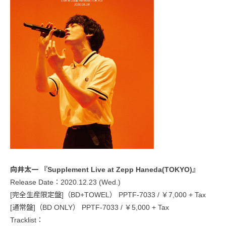
向井太一 『Supplement Live at Zepp Haneda(TOKYO)』
Release Date：2020.12.23 (Wed.)
[完全生産限定盤]（BD+TOWEL） PPTF-7033 / ￥7,000 + Tax
[通常盤]（BD ONLY） PPTF-7033 / ￥5,000 + Tax
Tracklist：