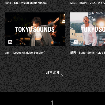
luvis – Oh (Official Music Video)
MIND TRAVEL 2023 
aimi – Lovesick (Live Session）
鋭児 – $uper $onic（Live 
VIEW MORE