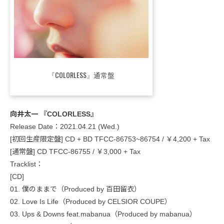
『COLORLESS』通常盤
向井太一 『COLORLESS』
Release Date：2021.04.21 (Wed.)
[初回生産限定盤] CD + BD TFCC-86753~86754 / ￥4,200 + Tax
[通常盤] CD TFCC-86755 / ￥3,000 + Tax
Tracklist：
[CD]
01. 僕のままで（Produced by 百田留衣）
02. Love Is Life（Produced by CELSIOR COUPE）
03. Ups & Downs feat.mabanua（Produced by mabanua）