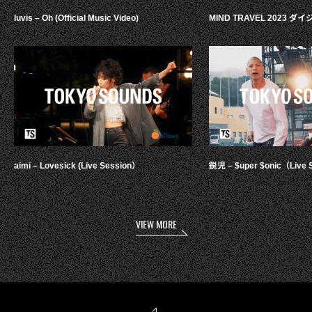
luvis – Oh (Official Music Video)
MIND TRAVEL 2023 
aimi – Lovesick (Live Session）
鋭児 – $uper $onic（Live 
VIEW MORE