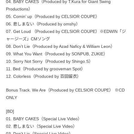
04. BABY CAKES（Produced by T.Kura for Giant Swing
Productions）
05. Comin’ up（Produced by CELSIOR COUPE）
06. 悲しまない（Produced by omshy）
07. Get Loud （Produced by CELSIOR COUPE）※EDWIN「ジ
ャージーズ」CMソング
08. Don’t Lie（Produced by Azad Naficy & William Leon）
09. What You Want（Produced by SONPUB, ZUKIE）
10. Sorry Not Sorry（Produced by Shingo.S）
11. Bed（Produced by grooveman Spot）
12. Colorless（Produced by 百田留衣）
Bonus Track. We Are（Produced by CELSIOR COUPE） ※CD
ONLY
[BD]
01. BABY CAKES（Special Live Video）
02. 悲しまない（Special Live Video）
03. Don’t Lie（Special Live Video）