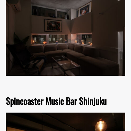
Spincoaster Music Bar Shinjuku