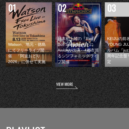
日本初上陸の『Red
KEIJUの
Watson、地元・徳島
Bull Symphonic』に
YOUNG JU
にてフリーライブ開
Awichが出演 4都市巡
ルバム『juzz
催 『阿波おどり
るシンフォニックライ
周年記念盤
2026』に併せて実施
ブ開催
定
VIEW MORE