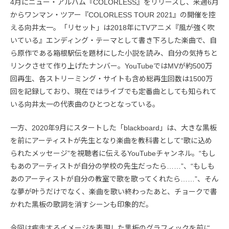
4月にニュー・アルバム『COLORLESS』をリリースし、来週6月
からワンマン・ツアー『COLORLESS TOUR 2021』の開催を控
える向井太一。「リセット」は2018年にTVアニメ『風が強く吹
いている』エンディング・テーマとして書き下ろした楽曲で、自
ら原作である箱根駅伝を題材にした小説を読み、自分の気持ちと
リンクさせて作り上げたナンバー。YouTubeではMVが約500万
回再生、各ストリーミング・サイトも含め総再生回数は1500万
回を記録しており、現在ではライブでも定番曲としても知られて
いる向井太一の代表曲のひとつとなっている。
一方、2020年9月にスタートした「blackboard」は、大きな黒板
を前にアーティストが先生となり楽曲を教科書として“歌に込め
られたメッセージ”を視聴者に伝えるYouTubeチャンネル。“もし
もあのアーティストが自分の学校の先生だったら……”、“もしも
あのアーティストが自分の教室で歌を歌ってくれたら……”、そん
な夢が叶うだけでなく、楽曲を歌い終わったあと、チョークで書
かれた黒板の歌詞を消すシーンも印象的だ。
今回は疾走するイメージを表現した黒板のグラフィックを前に、