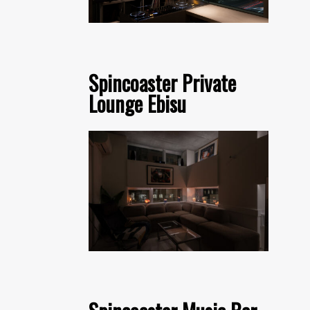
Spincoaster Private
Lounge Ebisu