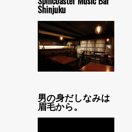
Spincoaster Music Bar
Shinjuku
男の身だしなみは
眉毛から。