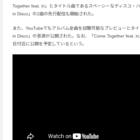
Together feat. iri」とタイトル曲であるスペーシーなディスコ・ハウ
in Disco」の2曲の先行配信も開始された。
また、YouTubeでもアルバム全曲を試聴可能なプレビューとタイトル曲
in Disco」の音源が公開された。なお、「Come Together feat.
日付近に公開を予定しているという。