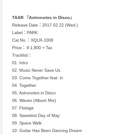
TAAR 『Astronotes in Disco』
Release Date：2017.02.22 (Wed.)
Label：PARK
Cat.No.：XQLR-1008
Price：￥1,800 + Tax
Tracklist：
01. Intro
02. Music Never Save Us
03. Come Together feat. iri
04. Together
05. Astronotes in Disco
06. Waves (Album Mix)
07. Flotage
08. Sweetest Day of May
09. Space Walk
10. Guitar Has Been Dancing Dream