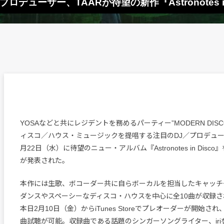
／プロデューサー、TAARが待望の新作『Astronotes 
YOSAなどと共にレジデントを務めるパーティー”MODERN DIS
ィスコ／ハウス・ミュージックを提唱する注目のDJ／プロデューサ
月22日（水）に待望のニュー・アルバム『Astronotes in Dis
が発表された。
本作には生歌、ボコーダー共に自らボーカルを担当したキャッチ
ダンスやスペーシーなディスコ・ハウスを中心に全10曲が収録さ
本日2月10日（金）からiTunes Storeでプレオーダーが開始さ
曲試聴が可能。収録曲である話題のシンガーソングライター、iriを