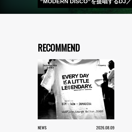
”MODERN DISCO”を提唱するDJ
RECOMMEND
NEWS
2026.08.09