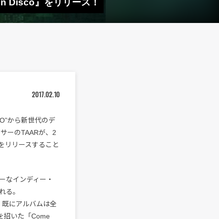
in Disco』をリリース！
2017.02.10
CO”から新世代のデ
ーのTAARが、2
co』をリリースすること
ーなインディー・
れる。
れ、既にアルバムは全
招いた「Come