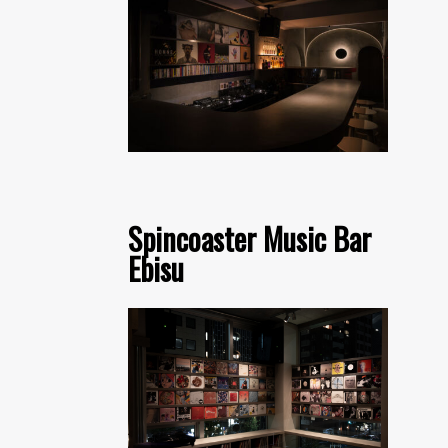
Spincoaster Music Bar
Ebisu