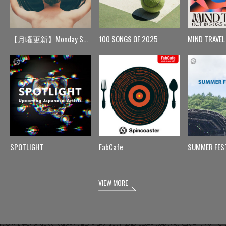
【月曜更新】Monday Spin
100 SONGS OF 2025
MIND TRAVEL
SPOTLIGHT
FabCafe
SUMMER FES
VIEW MORE