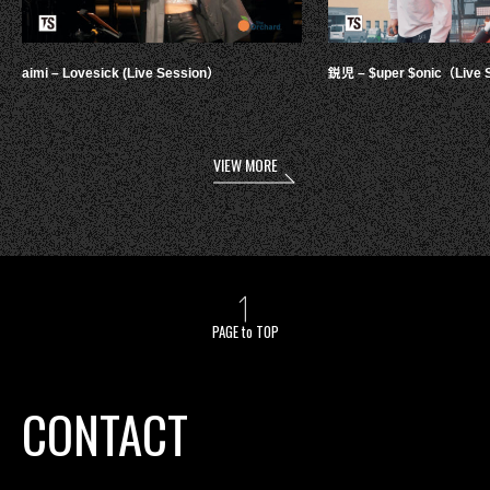
aimi – Lovesick (Live Session）
鋭児 – $uper $onic（Live 
VIEW MORE
PAGE to TOP
CONTACT