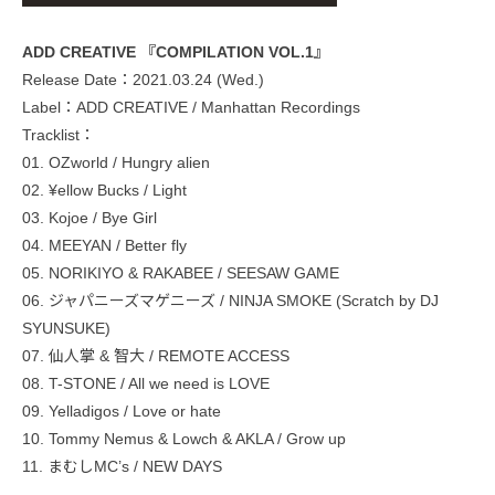
ADD CREATIVE 『COMPILATION VOL.1』
Release Date：2021.03.24 (Wed.)
Label：ADD CREATIVE / Manhattan Recordings
Tracklist：
01. OZworld / Hungry alien
02. ¥ellow Bucks / Light
03. Kojoe / Bye Girl
04. MEEYAN / Better fly
05. NORIKIYO & RAKABEE / SEESAW GAME
06. ジャパニーズマゲニーズ / NINJA SMOKE (Scratch by DJ
SYUNSUKE)
07. 仙人掌 & 智大 / REMOTE ACCESS
08. T-STONE / All we need is LOVE
09. Yelladigos / Love or hate
10. Tommy Nemus & Lowch & AKLA / Grow up
11. まむしMC’s / NEW DAYS