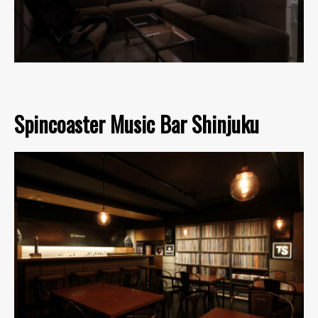
Spincoaster Music Bar Shinjuku