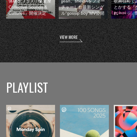
体験型フェス『集楽座
jjean、sheidAをフィー
歌舞伎町で
Collective Sounds &
チャーした最新シング
とかする『
Cultures』開催決定
ル“gossip boy”MV公開
れーーッ』
VIEW MORE
PLAYLIST