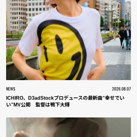
NEWS
2026.08.07
ICHIRO、D3adStockプロデュースの最新曲“幸せでい
い”MV公開 監督は鴨下大輝