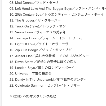
08. Mad Donna／マッド・ダーナ
09. Left Hand Luke And The Beggar Boys／レフト・ハンド・
10. 20th Century Boy／トゥエンティー・センチュリー・ボーイ
11. The Groover／ザ・グルーバー
12. Truck On (Tyke)／トラック・オン
13. Venus Loon／ヴィーナスの美少年
14. Teenage Dream／ティーンエイジ・ドリーム
15. Light Of Love／ライト・オヴ・ラヴ
16. Zip Gun Boogie／ジップ・ガン・ブギー
17. Jupiter Liar／美しき偽善者 ―その名はジュピター―
18. Dawn Storm／朝焼けの天使はぼくの恋人
19. London Boys／麗しのロンドン・ボーイ
20. Universe／宇宙の舞踏会
21. Dandy In The Underworld／地下世界のダンディ
22. Celebrate Summer／セレブレイト・サマー
※K2HD PROマスタリング処理