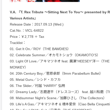
V.A. 『T. Rex Tribute ～Sitting Next To You～ presented 
Various Artists』
Release Date：2017.09.13 (Wed.)
Cat.No.：VICL-64822
Price：￥2,778 ＋ Tax
Tracklist：
01. Get It On／ROY（THE BAWDIES）
02. Celebrate Summer／オカモトショウ（OKAMOTO’S）
03. Light Of Love／アキマツネオ feat. 廣瀬“HEESEY”洋一（THE
MONKEY）
04. 20th Century Boy／菅原卓郎（9mm Parabellum Bullet）
05. Metal Guru／シシド・カフカ
06. The Slider／村越 “HARRY” 弘明
07. Dreamy Lady／志磨遼平（ドレスコーズ） feat. 越川和磨（T
08. Midsummer Night’s Scene／加藤ひさし（The Collectors）
09. Life’s A Gas／アキマツネオ & 橋本愛奈（Ciao Bella Cinquett