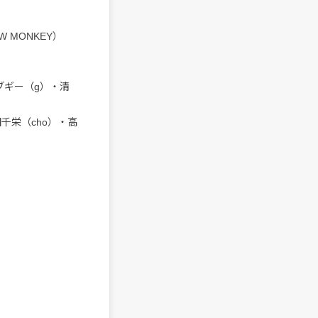
OW MONKEY）
田ブギー（g）・清
原田千栄（cho）・高