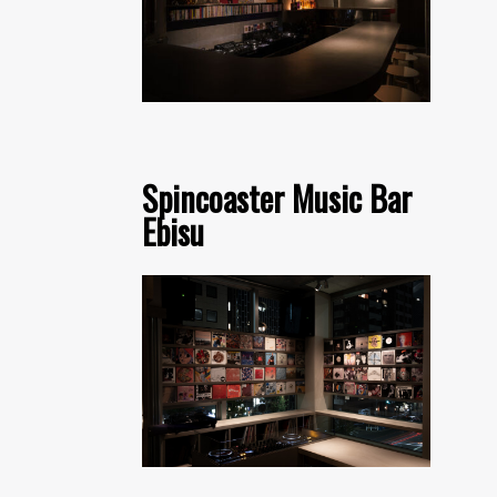
Spincoaster Music Bar
Ebisu