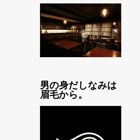
男の身だしなみは
眉毛から。