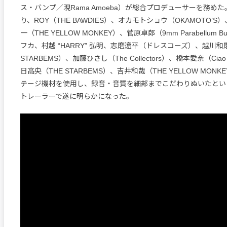
ス・バンプ／現Rama Amoeba）が総合プロデューサーを務め
り、ROY（THE BAWDIES）、オカモトショウ（OKAMOTO’S）、
一（THE YELLOW MONKEY）、菅原卓郎（9mm Parabellum 
フカ、村越 “HARRY” 弘明、志磨遼平（ドレスコーズ）、越川和
STARBEMS）、加藤ひさし（The Collectors）、橋本愛奈（Ciao Bel
日高央（THE STARBEMS）、吉井和哉（THE YELLOW MON
テージ機材を使用し、録音・音質を細部までこだわりぬいたとい
トレーラーで遂に明らかになった。