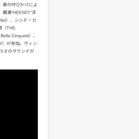
た。彼の呼びかけによ
廣瀬“HEESEY”洋
Bullet）、シシド・カ
磨（THE
la Cinquetti）、
KEY）が参加。ヴィン
うそのサウンドが