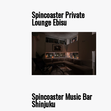
Spincoaster Private
Lounge Ebisu
Spincoaster Music Bar
Shinjuku