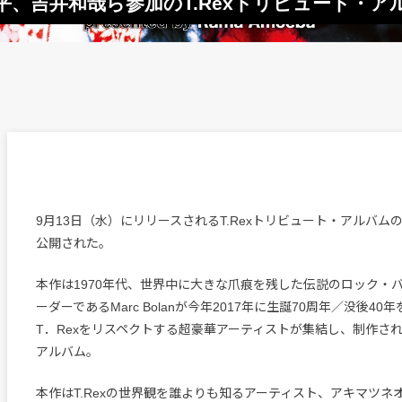
平、吉井和哉ら参加のT.Rexトリビュート・
9月13日（水）にリリースされるT.Rexトリビュート・アルバム
公開された。
本作は1970年代、世界中に大きな爪痕を残した伝説のロック・バ
ーダーであるMarc Bolanが今年2017年に生誕70周年／没後4
T．Rexをリスペクトする超豪華アーティストが集結し、制作さ
アルバム。
本作はT.Rexの世界観を誰よりも知るアーティスト、アキマツネ