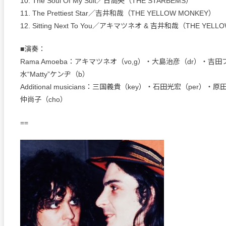
10. The Soul Of My Suit／日高央（THE STARBEMS）
11. The Prettiest Star／吉井和哉（THE YELLOW MONKEY）
12. Sitting Next To You／アキマツネオ & 吉井和哉（THE YELL
■演奏：
Rama Amoeba：アキマツネオ（vo,g）・大島治彦（dr）・吉
水“Matty”ケンヂ（b）
Additional musicians：三国義貴（key）・石田光宏（per）・
仲尚子（cho）
==