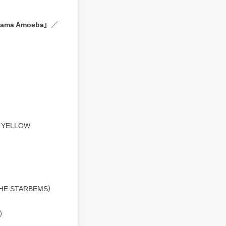
by Rama Amoeba」／
 YELLOW
HE STARBEMS）
i）