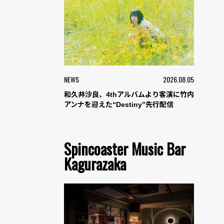
NEWS
2026.08.05
和久井沙良、4thアルバムより客演に竹内
アンナを迎えた“Destiny”先行配信
Spincoaster Music Bar
Kagurazaka