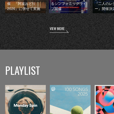
催 『阿波おどり
るシンフォニックライ
『二人のレ
2026』に併せて実施
ブ開催
ー』開催決
VIEW MORE
PLAYLIST