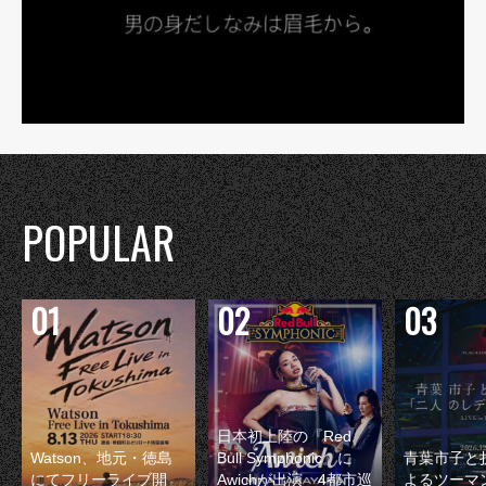
POPULAR
日本初上陸の『Red
Watson、地元・徳島
Bull Symphonic』に
青葉市子と
にてフリーライブ開
Awichが出演 4都市巡
よるツーマ