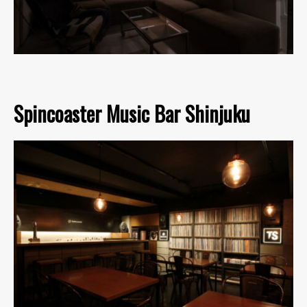
Spincoaster Music Bar Shinjuku