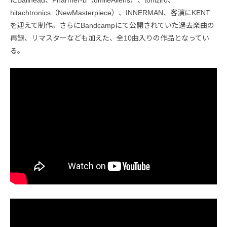
hitachtronics（NewMasterpiece）、INNERMAN、客演にKENT
を迎えて制作。さらにBandcampにて公開されていた過去楽曲の
再録、リマスターなども加えた、全10曲入りの作品となってい
る。