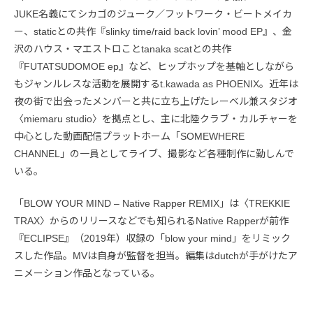
JUKE名義にてシカゴのジューク／フットワーク・ビートメイカ
ー、staticとの共作『slinky time/raid back lovin’ mood EP』、金
沢のハウス・マエストロことtanaka scatとの共作
『FUTATSUDOMOE ep』など、ヒップホップを基軸としながら
もジャンルレスな活動を展開するt.kawada as PHOENIX。近年は
夜の街で出会ったメンバーと共に立ち上げたレーベル兼スタジオ
〈miemaru studio〉を拠点とし、主に北陸クラブ・カルチャーを
中心とした動画配信プラットホーム「SOMEWHERE
CHANNEL」の一員としてライブ、撮影など各種制作に勤しんで
いる。
「BLOW YOUR MIND – Native Rapper REMIX」は〈TREKKIE
TRAX〉からのリリースなどでも知られるNative Rapperが前作
『ECLIPSE』（2019年）収録の「blow your mind」をリミック
スした作品。MVは自身が監督を担当。編集はdutchが手がけたア
ニメーション作品となっている。