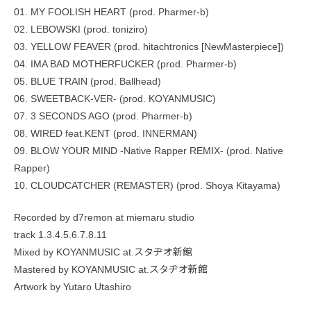
01. MY FOOLISH HEART (prod. Pharmer-b)
02. LEBOWSKI (prod. toniziro)
03. YELLOW FEAVER (prod. hitachtronics [NewMasterpiece])
04. IMA BAD MOTHERFUCKER (prod. Pharmer-b)
05. BLUE TRAIN (prod. Ballhead)
06. SWEETBACK-VER- (prod. KOYANMUSIC)
07. 3 SECONDS AGO (prod. Pharmer-b)
08. WIRED feat.KENT (prod. INNERMAN)
09. BLOW YOUR MIND -Native Rapper REMIX- (prod. Native
Rapper)
10. CLOUDCATCHER (REMASTER) (prod. Shoya Kitayama)
Recorded by d7remon at miemaru studio
track 1.3.4.5.6.7.8.11
Mixed by KOYANMUSIC at.スタヂオ新館
Mastered by KOYANMUSIC at.スタヂオ新館
Artwork by Yutaro Utashiro