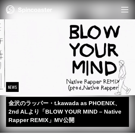
Skip
to
content
NEWS
金沢のラッパー・t.kawada as PHOENIX、
2nd ALより「BLOW YOUR MIND – Native
Rapper REMIX」MV公開