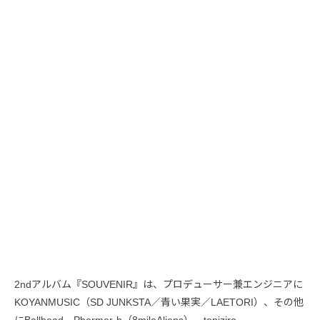
2ndアルバム『SOUVENIR』は、プロデューサー兼エンジニアに
KOYANMUSIC（SD JUNKSTA／青い果実／LAETORI）、その他
にBallhead、Pharmer-b（8mileAliens）、toniziro、