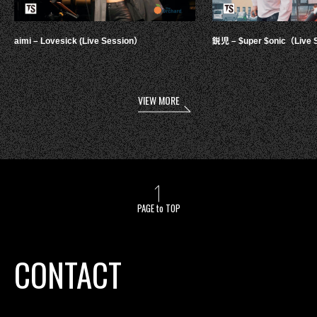
aimi – Lovesick (Live Session）
鋭児 – $uper $onic（Live 
VIEW MORE
PAGE to TOP
CONTACT