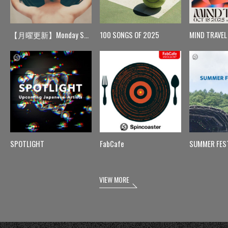
【月曜更新】Monday Spin
100 SONGS OF 2025
MIND TRAVEL
SPOTLIGHT
FabCafe
SUMMER FES
VIEW MORE