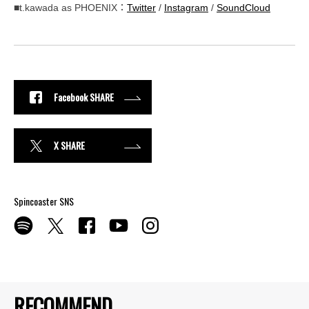
■t.kawada as PHOENIX：
Twitter
/
Instagram
/
SoundCloud
Facebook SHARE
X SHARE
Spincoaster SNS
RECOMMEND