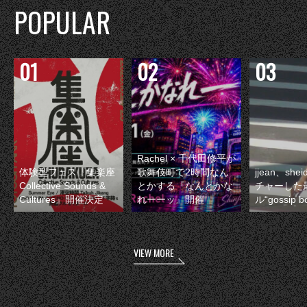
POPULAR
Rachel × 千代田修平が
体験型フェス『集楽座
歌舞伎町で2時間なん
jjean、sh
Collective Sounds &
とかする『なんとかな
チャーした
Cultures』開催決定
れーーッ』開催
ル“gossip 
VIEW MORE