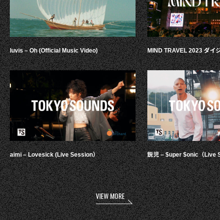
luvis – Oh (Official Music Video)
MIND TRAVEL 2023 
aimi – Lovesick (Live Session）
鋭児 – $uper $onic（Live 
VIEW MORE