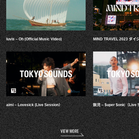
luvis – Oh (Official Music Video)
MIND TRAVEL 2023 
aimi – Lovesick (Live Session）
鋭児 – $uper $onic（Live 
VIEW MORE