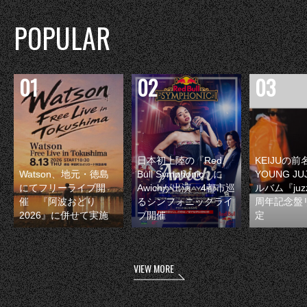
POPULAR
日本初上陸の『Red
KEIJUの
Watson、地元・徳島
Bull Symphonic』に
YOUNG JU
にてフリーライブ開
Awichが出演 4都市巡
ルバム『juzz
催 『阿波おどり
るシンフォニックライ
周年記念盤
2026』に併せて実施
ブ開催
定
VIEW MORE