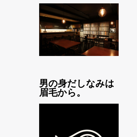
男の身だしなみは
眉毛から。