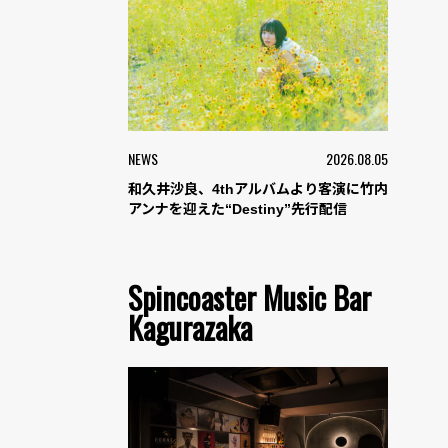
NEWS
2026.08.05
和久井沙良、4thアルバムより客演に竹内
アンナを迎えた“Destiny”先行配信
Spincoaster Music Bar
Kagurazaka