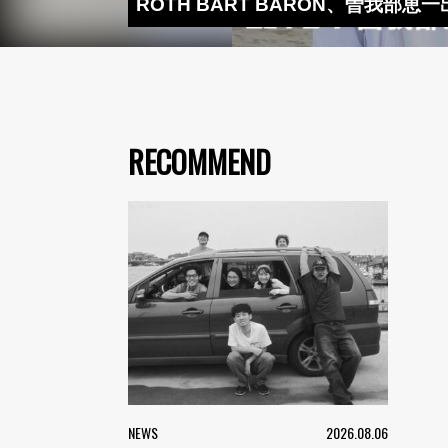
ROTH BART BARON、曽我部恵一出
RECOMMEND
NEWS
2026.08.06