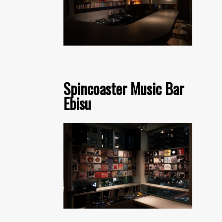
Spincoaster Music Bar
Ebisu