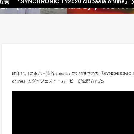
演 『SYNCHRONICITY2020 clubasia on
昨年11月に東京・渋谷clubasiaにて開催された『SYNCHRONICITY20
online』のダイジェスト・ムービーが公開された。