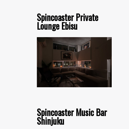
Spincoaster Private
Lounge Ebisu
Spincoaster Music Bar
Shinjuku