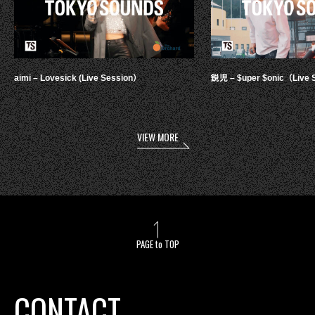
aimi – Lovesick (Live Session）
鋭児 – $uper $onic（Live 
VIEW MORE
PAGE to TOP
CONTACT