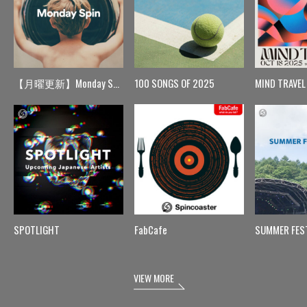
【月曜更新】Monday Spin
100 SONGS OF 2025
MIND TRAVEL
SPOTLIGHT
FabCafe
SUMMER FES
VIEW MORE