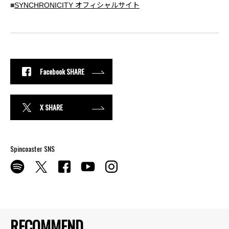
■
SYNCHRONICITY オフィシャルサイト
Facebook SHARE
X SHARE
Spincoaster SNS
RECOMMEND