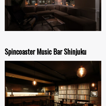
Spincoaster Music Bar Shinjuku