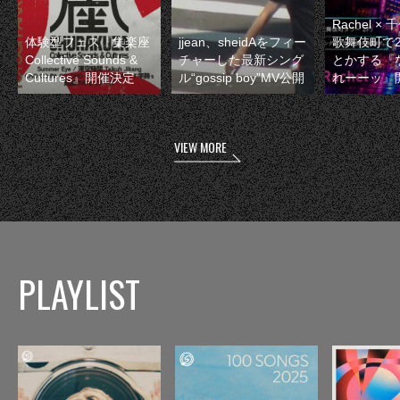
Rachel 
体験型フェス『集楽座
jjean、sheidAをフィー
歌舞伎町で
Collective Sounds &
チャーした最新シング
とかする『
Cultures』開催決定
ル“gossip boy”MV公開
れーーッ』
VIEW MORE
PLAYLIST