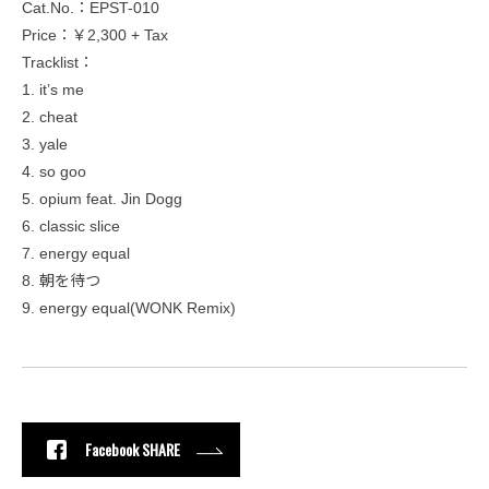
Cat.No.：EPST-010
Price：￥2,300 + Tax
Tracklist：
1. it’s me
2. cheat
3. yale
4. so goo
5. opium feat. Jin Dogg
6. classic slice
7. energy equal
8. 朝を待つ
9. energy equal(WONK Remix)
Facebook SHARE