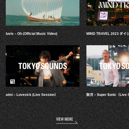
luvis – Oh (Official Music Video)
MIND TRAVEL 2023 
aimi – Lovesick (Live Session）
鋭児 – $uper $onic（Live 
VIEW MORE