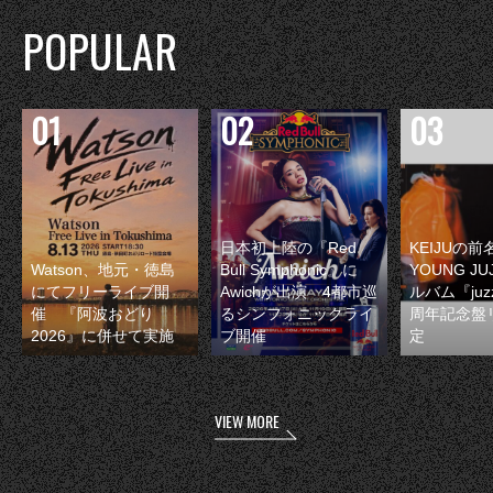
POPULAR
日本初上陸の『Red
KEIJUの
Watson、地元・徳島
Bull Symphonic』に
YOUNG JU
にてフリーライブ開
Awichが出演 4都市巡
ルバム『juzz
催 『阿波おどり
るシンフォニックライ
周年記念盤
2026』に併せて実施
ブ開催
定
VIEW MORE