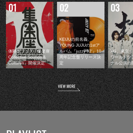
KEIJUの前名義、
YOUNG JUJUの1stア
体験型フェス『集楽座
ルバム『juzzy 92’』10
XG、東京
Collective Sounds &
周年記念盤リリース決
ワールドツ
Cultures』開催決定
定
ナル公演の
VIEW MORE