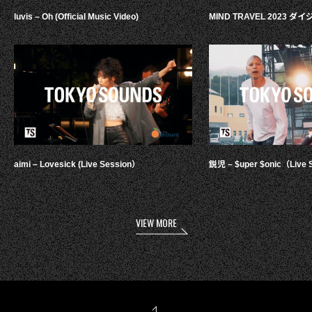
luvis – Oh (Official Music Video)
MIND TRAVEL 2023 
aimi – Lovesick (Live Session）
鋭児 – $uper $onic（Live 
VIEW MORE