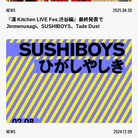
NEWS
2025.04.30
『漢 Kitchen LIVE Fes.渋谷編』最終発表で
Jinmenusagi、SUSHIBOYS、Tade Dust
NEWS
2024.12.09