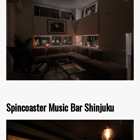
Spincoaster Music Bar Shinjuku