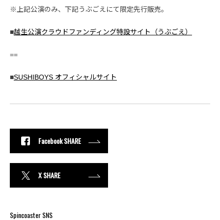
※上記公演のみ、下記うぶごえにて限定先行販売。
■
越生公演クラウドファンディング特設サイト（うぶごえ）
==
■
SUSHIBOYS オフィシャルサイト
Facebook SHARE
X SHARE
Spincoaster SNS