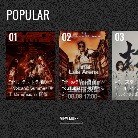
POPULAR
Tohji、ラストライブ
Tohjiのラストライブが
XG、東京
『Volcanic Summer 頂
YouTubeにて生配信決
ワールドツ
上 Dimension』開催
定
ナル公演の
VIEW MORE