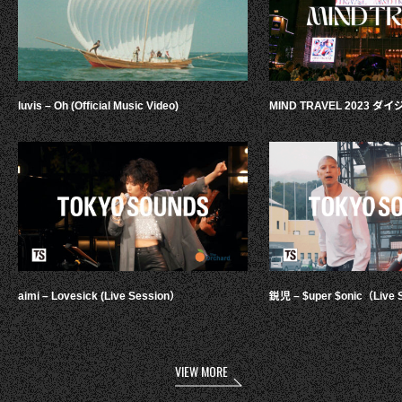
luvis – Oh (Official Music Video)
MIND TRAVEL 2023 
aimi – Lovesick (Live Session）
鋭児 – $uper $onic（Live 
VIEW MORE