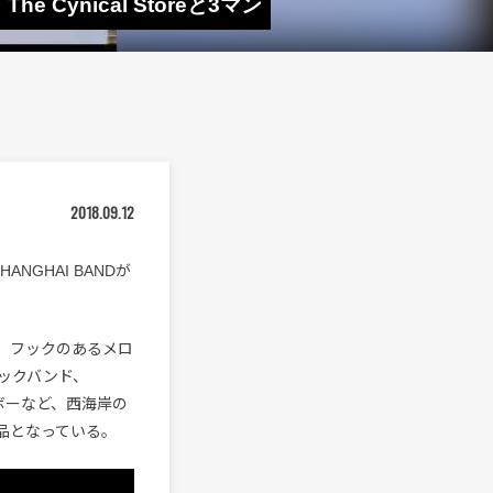
 Cynical Storeと3マン
2018.09.12
NGHAI BANDが
た、フックのあるメロ
ックバンド、
スケボーなど、西海岸の
品となっている。