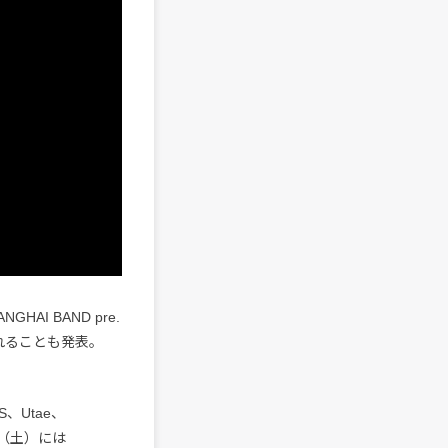
AI BAND pre.
催されることも発表。
S、Utae、
5日（土）には