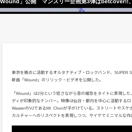
Wound」公開 マンスリー企画第3弾はbetcover!!、The
東京を拠点に活動するオルタナティブ・ロックバンド、SUPER SHA
新曲「Wound」のリリック・ビデオを公開した。
「Wound」は2分という短さながら音の緩急をタイトに表現し
ディが印象的なナンバー。映像は仙台・都内を中心に活動するロ
WaaterのVJであるMt. Choriが手がけている。ストリートや
カルチャーへのリスペクトを表現しつつ、サイケでミニマルな作