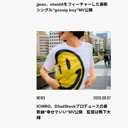
jjean、sheidAをフィーチャーした最新
シングル“gossip boy”MV公開
NEWS
2026.08.07
ICHIRO、D3adStockプロデュースの最
新曲“幸せでいい”MV公開 監督は鴨下大
輝