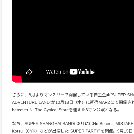
さらに、8月よりマンスリーで開催している自主企画“SUPER SHANGH
ADVENTURE LAND”が10月18日（木）に新宿MARZにて開
betcover!!、The Cynical Storeを迎えた3マン公演となる。
なお、SUPER SHANGHAI BANDは8月にはNo Buses、MISTAKE
Kotsu（CYK）などが出演した“SUPER PARTY”を開催。9月1