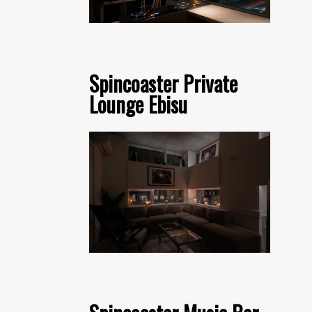
Spincoaster Private
Lounge Ebisu