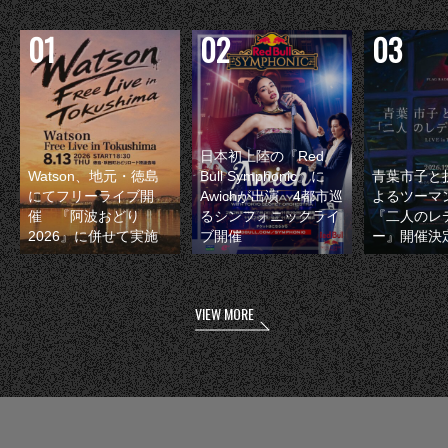
日本初上陸の『Red
Watson、地元・徳島
Bull Symphonic』に
青葉市子と
にてフリーライブ開
Awichが出演 4都市巡
よるツーマ
催 『阿波おどり
るシンフォニックライ
『二人のレ
2026』に併せて実施
ブ開催
ー』開催決
VIEW MORE