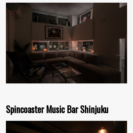
Spincoaster Music Bar Shinjuku