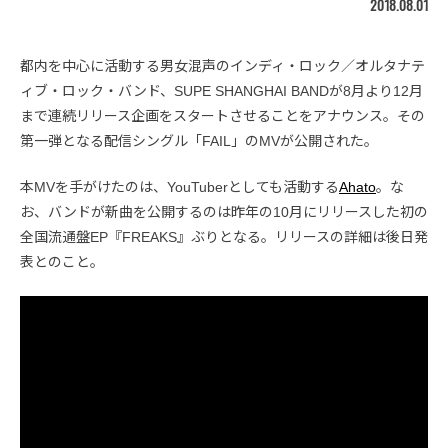
2018.08.01
都内を中心に活動する男女混声のインディ・ロック／オルタナテ
ィブ・ロック・バンド、SUPE SHANGHAI BANDが8月より12月
まで連続リリース企画をスタートさせることをアナウンス。その
第一弾となる配信シングル「FAIL」のMVが公開された。
本MVを手がけたのは、YouTuberとしても活動する
Ahato
。な
お、バンドが新曲を公開するのは昨年の10月にリリースした初の
全国流通盤EP『FREAKS』ぶりとなる。リリースの詳細は後日発
表とのこと。