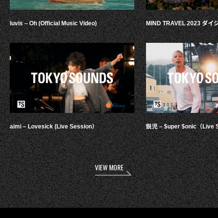
luvis – Oh (Official Music Video)
MIND TRAVEL 2023 
aimi – Lovesick (Live Session）
鋭児 – $uper $onic（Live 
VIEW MORE