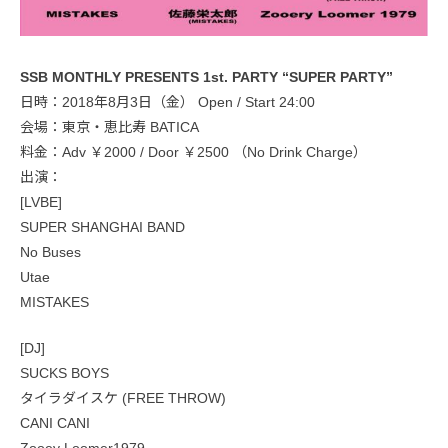
SSB MONTHLY PRESENTS 1st. PARTY “SUPER PARTY”
日時：2018年8月3日（金） Open / Start 24:00
会場：東京・恵比寿 BATICA
料金：Adv ￥2000 / Door ￥2500 （No Drink Charge）
出演：
[LVBE]
SUPER SHANGHAI BAND
No Buses
Utae
MISTAKES
[DJ]
SUCKS BOYS
タイラダイスケ (FREE THROW)
CANI CANI