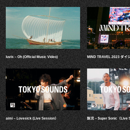
luvis – Oh (Official Music Video)
MIND TRAVEL 2023 
aimi – Lovesick (Live Session）
鋭児 – $uper $onic（Live 