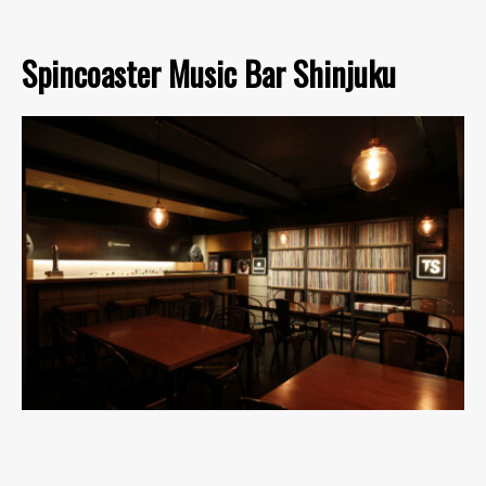
Spincoaster Music Bar Shinjuku