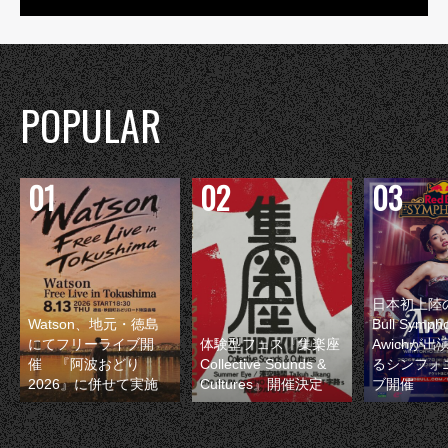
POPULAR
日本初上陸の
Watson、地元・徳島
Bull Symp
にてフリーライブ開
体験型フェス『集楽座
Awichが
催 『阿波おどり
Collective Sounds &
るシンフォ
2026』に併せて実施
Cultures』開催決定
ブ開催