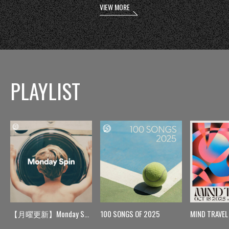
VIEW MORE
PLAYLIST
【月曜更新】Monday Spin
100 SONGS OF 2025
MIND TRAVEL