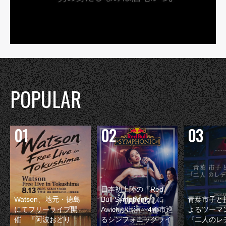
POPULAR
日本初上陸の『Red
Watson、地元・徳島
Bull Symphonic』に
青葉市子と
にてフリーライブ開
Awichが出演 4都市巡
よるツーマ
催 『阿波おどり
るシンフォニックライ
『二人のレ