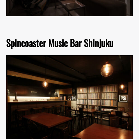
Spincoaster Music Bar Shinjuku