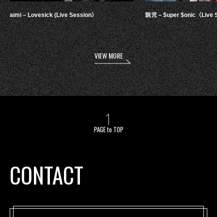
aimi – Lovesick (Live Session）
鋭児 – $uper $onic（Live 
VIEW MORE
PAGE to TOP
CONTACT