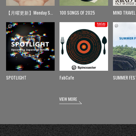
【月曜更新】Monday Spin
100 SONGS OF 2025
MIND TRAVEL
SPOTLIGHT
FabCafe
SUMMER FES
VIEW MORE