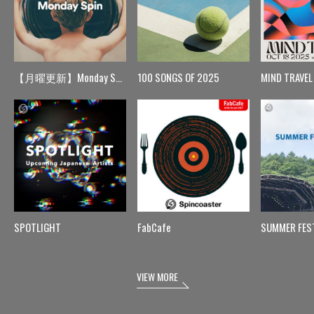
【月曜更新】Monday Spin
100 SONGS OF 2025
MIND TRAVEL
SPOTLIGHT
FabCafe
SUMMER FES
VIEW MORE