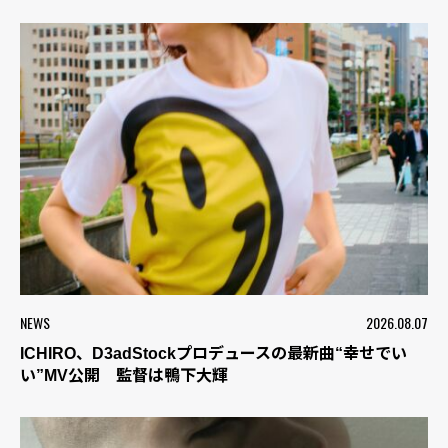
NEWS
2026.08.07
ICHIRO、D3adStockプロデュースの最新曲“幸せでい
い”MV公開 監督は鴨下大輝