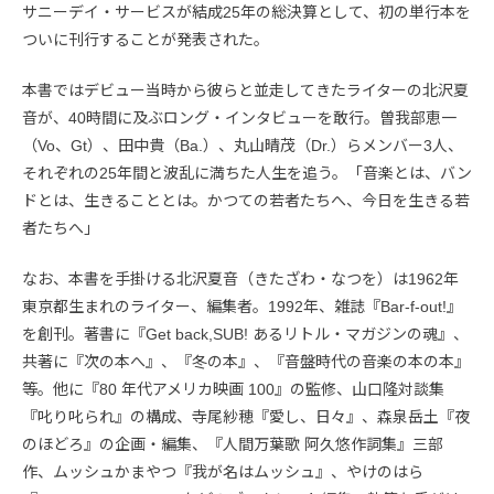
サニーデイ・サービスが結成25年の総決算として、初の単行本を
ついに刊行することが発表された。
本書ではデビュー当時から彼らと並走してきたライターの北沢夏
音が、40時間に及ぶロング・インタビューを敢行。曽我部恵一
（Vo、Gt）、田中貴（Ba.）、丸山晴茂（Dr.）らメンバー3人、
それぞれの25年間と波乱に満ちた人生を追う。「音楽とは、バン
ドとは、生きることとは。かつての若者たちへ、今日を生きる若
者たちへ」
なお、本書を手掛ける北沢夏音（きたざわ・なつを）は1962年
東京都生まれのライター、編集者。1992年、雑誌『Bar-f-out!』
を創刊。著書に『Get back,SUB! あるリトル・マガジンの魂』、
共著に『次の本へ』、『冬の本』、『音盤時代の音楽の本の本』
等。他に『80 年代アメリカ映画 100』の監修、山口隆対談集
『叱り叱られ』の構成、寺尾紗穂『愛し、日々』、森泉岳土『夜
のほどろ』の企画・編集、『人間万葉歌 阿久悠作詞集』三部
作、ムッシュかまやつ『我が名はムッシュ』、やけのはら