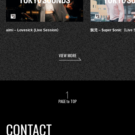
aimi – Lovesick (Live Session）
鋭児 – $uper $onic（Live 
VIEW MORE
PAGE to TOP
CONTACT