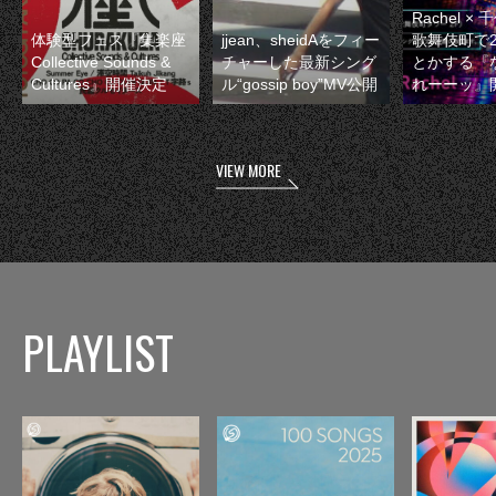
Rachel 
体験型フェス『集楽座
jjean、sheidAをフィー
歌舞伎町で
Collective Sounds &
チャーした最新シング
とかする『
Cultures』開催決定
ル“gossip boy”MV公開
れーーッ』
VIEW MORE
PLAYLIST