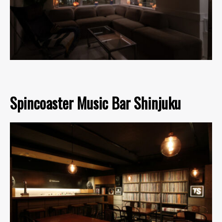
Spincoaster Music Bar Shinjuku