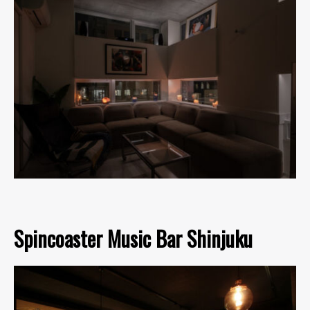
Spincoaster Music Bar Shinjuku