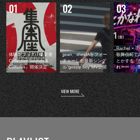
Rachel 
体験型フェス『集楽座
jjean、sheidAをフィー
歌舞伎町で
Collective Sounds &
チャーした最新シング
とかする『
Cultures』開催決定
ル“gossip boy”MV公開
れーーッ』
VIEW MORE