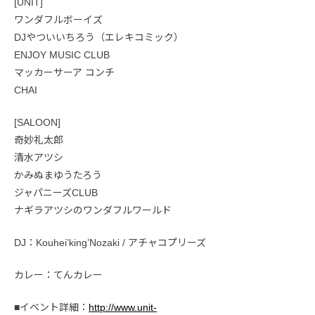
[UNIT]
ワンダフルボーイズ
DJやついいちろう（エレキコミック）
ENJOY MUSIC CLUB
マッカーサーア コンチ
CHAI
[SALOON]
奇妙礼太郎
清水アツシ
かみぬまゆうたろう
ジャパニーズCLUB
ナギラアツシのワンダフルワールド
DJ：Kouhei’king’Nozaki / アチャコプリーズ
カレー：てんカレー
■イベント詳細：
http://www.unit-