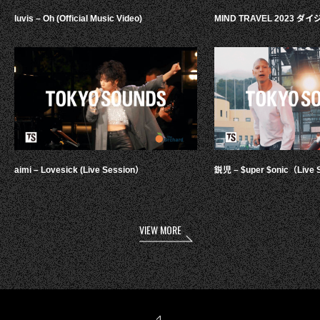
luvis – Oh (Official Music Video)
MIND TRAVEL 2023 
aimi – Lovesick (Live Session）
鋭児 – $uper $onic（Live 
VIEW MORE