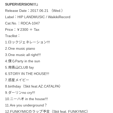
SUPERVERSION!!!』
Release Date：2017.06.21 （Wed.）
Label：HIP LANDMUSIC / WaikikiRecord
Cat.No.：RDCA-1047
Price：￥2300 ＋ Tax
Tracllist：
1.ロックジェネレーション!!!
2.One music piano
3.One music all right!!!
4.僕らParty in the sun
5.南青山CLUB fay
6.STORY IN THE HOUSE!!!
7.惑星メイビー
8.birthday（Skit feat.AZ.CATALPA）
9.ダーリンno cry!!!
10.ニーハオ in the house!!!
11.Are you underground？
12.FUNKYMICのラップ予言（Skit feat. FUNKYMIC）