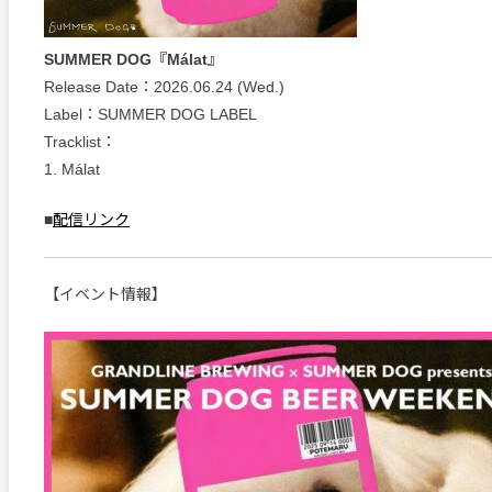
SUMMER DOG『Málat』
Release Date：2026.06.24 (Wed.)
Label：SUMMER DOG LABEL
Tracklist：
1. Málat
■
配信リンク
【イベント情報】