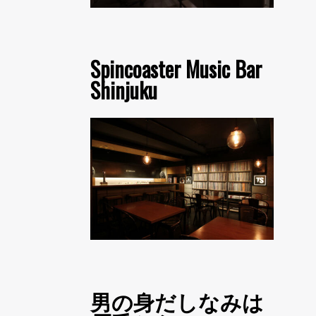
Spincoaster Music Bar
Shinjuku
男の身だしなみは