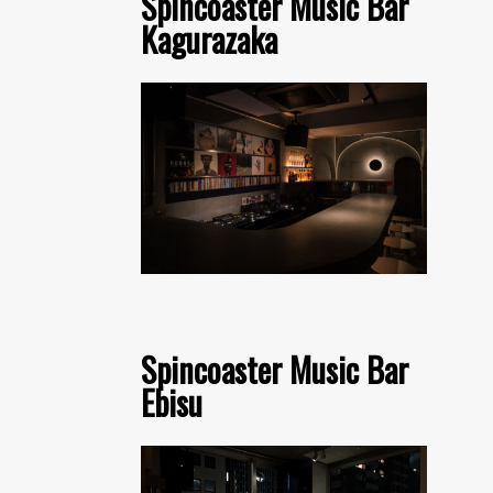
Spincoaster Music Bar
Kagurazaka
Spincoaster Music Bar
Ebisu