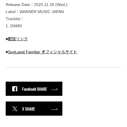
Release Date：2025.11.26 (Wed.)
Label：WARNER MUSIC JAPAN
Tracklist：
1. DAMN
■
配信リンク
■
SugLawd Familiar オフィシャルサイト
Facebook SHARE
X SHARE