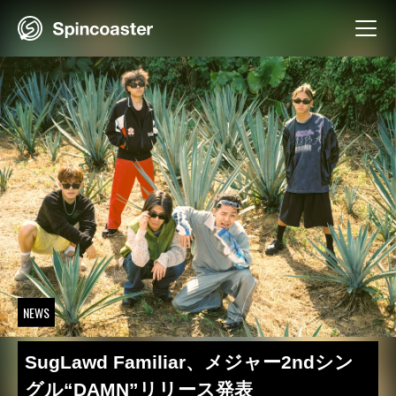
Skip
to
content
NEWS
SugLawd Familiar、メジャー2ndシン
グル“DAMN”リリース発表