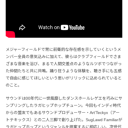
メジャーフィールドで常に前衛的な存在感を示していくというメ
ンバー全員の意気込みに加えて、彼らはクラブフィールドでさま
ざまな音楽を浴び、まるで人間交差点のようなルツボでつながっ
た仲間たちと共に共鳴。踊り狂うような体験を、聴き手にも五感
で自由に感じてほしいという思いがリリックに込められていると
のこと。
サウンドは00年代に一世風靡したダンスホールレゲエを巧みにサ
ンプリングしたラガヒップホップチューン。今回もインディ時代
からの盟友でもあるサウンドプロデューサー・Art’Teckyx（アー
トテキックス）との二人三脚で創り上げた。SugLawd Familiarが
ラガヒップホップというジャンルを提案するに相応しい、次世代