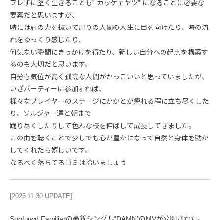
ブレずに堅く生きることも” カッケェヤツ” になることに必要な
要素だと思いますが、
時には肩の力を抜いて周りの人間の人生に目を向けたり、時の流
れをゆっくり感じたり、
何気ない瞬間にきっかけを得たり、新しい自分への起点を構築す
るのも大切だと思います。
自分も気位が高く孤高な人間がかっこいいと思っていましたが、
いざパーティーに参加すれば、
様々なプレイヤーのステージにかかとが痺れる程に立ち尽くした
り、ソルジャー達と朝まで
踊り尽くしたりして色んな枝を伸ばして成長してきました。
この曲を聴くことで少しでも心が豊かになって自然と身体を動か
してくれたら嬉しいです。
なるべく落ちてるゴミは拾いましょう
[2025.11.30 UPDATE]
SugLawd Familiarの最新シングル“DAMN”のMVが公開された。