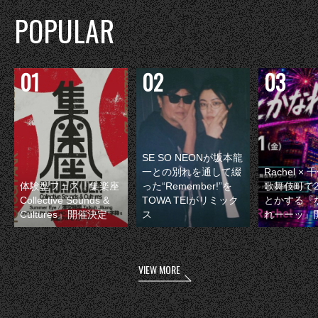
POPULAR
SE SO NEONが坂本龍
一との別れを通して綴
Rachel 
体験型フェス『集楽座
った“Remember!”を
歌舞伎町で
Collective Sounds &
TOWA TEIがリミック
とかする『
Cultures』開催決定
ス
れーーッ』
VIEW MORE