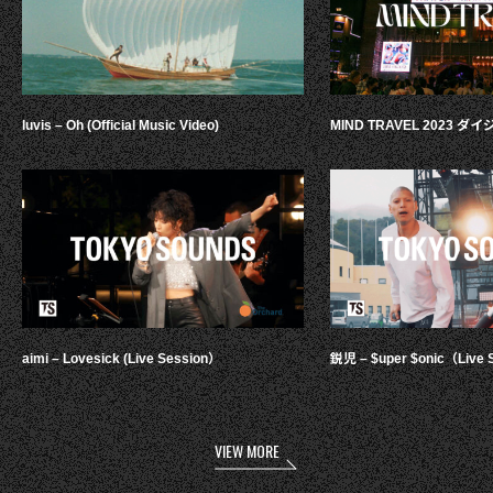
luvis – Oh (Official Music Video)
MIND TRAVEL 2023 
aimi – Lovesick (Live Session）
鋭児 – $uper $onic（Live 
VIEW MORE