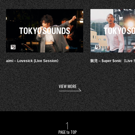
aimi – Lovesick (Live Session）
鋭児 – $uper $onic（Live 
VIEW MORE
PAGE to TOP