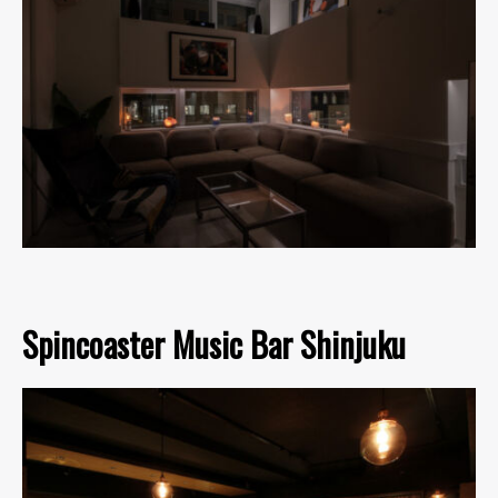
Spincoaster Music Bar Shinjuku