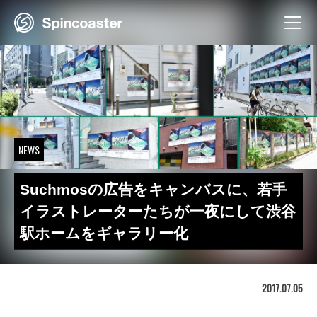
Skip
to
content
NEWS
Suchmosの広告をキャンバスに、若手
イラストレーターたちが一夜にして渋谷
駅ホームをギャラリー化
2017.07.05