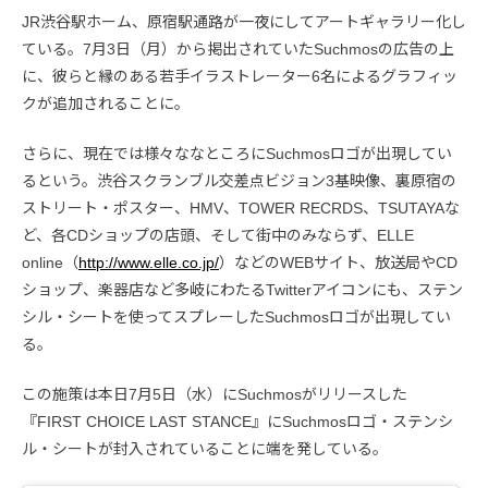
JR渋谷駅ホーム、原宿駅通路が一夜にしてアートギャラリー化し
ている。7月3日（月）から掲出されていたSuchmosの広告の上
に、彼らと縁のある若手イラストレーター6名によるグラフィッ
クが追加されることに。
さらに、現在では様々ななところにSuchmosロゴが出現してい
るという。渋谷スクランブル交差点ビジョン3基映像、裏原宿の
ストリート・ポスター、HMV、TOWER RECRDS、TSUTAYAな
ど、各CDショップの店頭、そして街中のみならず、ELLE
online（
http://www.elle.co.jp/
）などのWEBサイト、放送局やCD
ショップ、楽器店など多岐にわたるTwitterアイコンにも、ステン
シル・シートを使ってスプレーしたSuchmosロゴが出現してい
る。
この施策は本日7月5日（水）にSuchmosがリリースした
『FIRST CHOICE LAST STANCE』にSuchmosロゴ・ステンシ
ル・シートが封入されていることに端を発している。