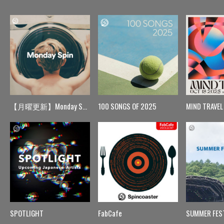
【月曜更新】Monday Spin
100 SONGS OF 2025
MIND TRAVEL
SPOTLIGHT
FabCafe
SUMMER FES