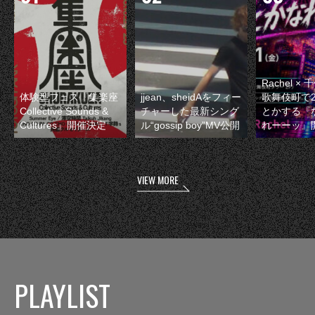
Rachel 
体験型フェス『集楽座
jjean、sheidAをフィー
歌舞伎町で
Collective Sounds &
チャーした最新シング
とかする『
Cultures』開催決定
ル“gossip boy”MV公開
れーーッ』
VIEW MORE
PLAYLIST