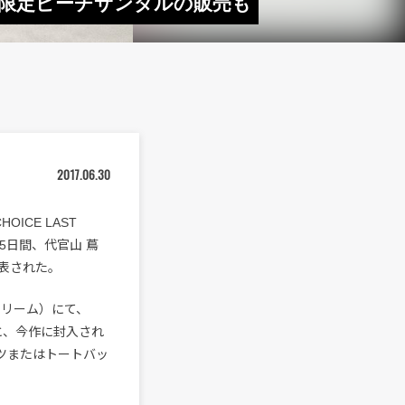
置 限定ビーチサンダルの販売も
2017.06.30
OICE LAST
5日間、代官山 蔦
発表された。
トリーム）にて、
すると、今作に封入され
ャツまたはトートバッ