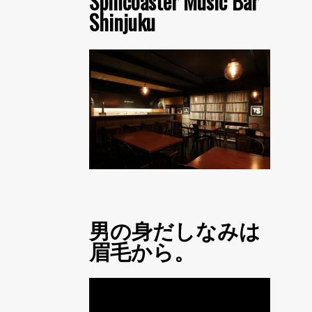
Spincoaster Music Bar
Shinjuku
男の身だしなみは
眉毛から。