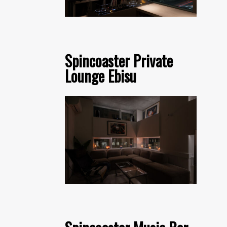
Spincoaster Private
Lounge Ebisu