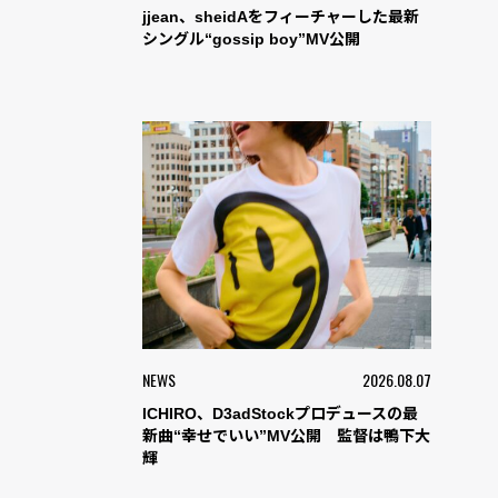
jjean、sheidAをフィーチャーした最新
シングル“gossip boy”MV公開
NEWS
2026.08.07
ICHIRO、D3adStockプロデュースの最
新曲“幸せでいい”MV公開 監督は鴨下大
輝