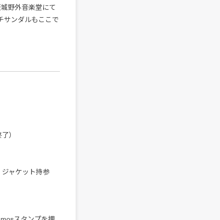
阪城野外音楽堂にて
ビーチサンダルもここで
終了）
NCE』 ジャケット持参
mosスタンプを押