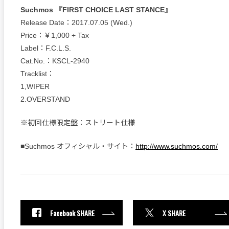
Suchmos 『FIRST CHOICE LAST STANCE』
Release Date：2017.07.05 (Wed.)
Price：￥1,000 + Tax
Label：F.C.L.S.
Cat.No.：KSCL-2940
Tracklist：
1,WIPER
2.OVERSTAND
※初回仕様限定盤：ストリート仕様
■Suchmos オフィシャル・サイト：
http://www.suchmos.com/
Facebook SHARE
X SHARE