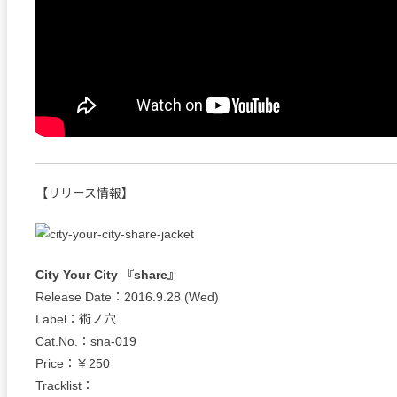
【リリース情報】
City Your City 『share』
Release Date：2016.9.28 (Wed)
Label：術ノ穴
Cat.No.：sna-019
Price：￥250
Tracklist：