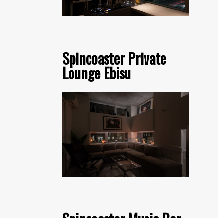
Spincoaster Private
Lounge Ebisu