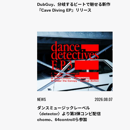
DubGuy、分岐するビートで魅せる新作
『Cave Diving EP』リリース
NEWS
2026.08.07
ダンスミュージックレーベル
〈detector〉より第3弾コンピ配信
chomo、64controllら参加