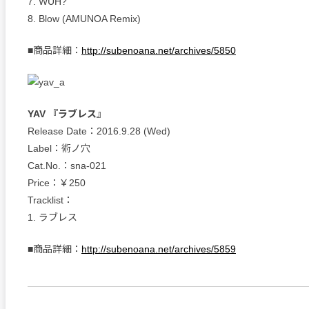
7. WUH?
8. Blow (AMUNOA Remix)
■商品詳細：
http://subenoana.net/archives/5850
YAV 『ラブレス』
Release Date：2016.9.28 (Wed)
Label：術ノ穴
Cat.No.：sna-021
Price：￥250
Tracklist：
1. ラブレス
■商品詳細：
http://subenoana.net/archives/5859