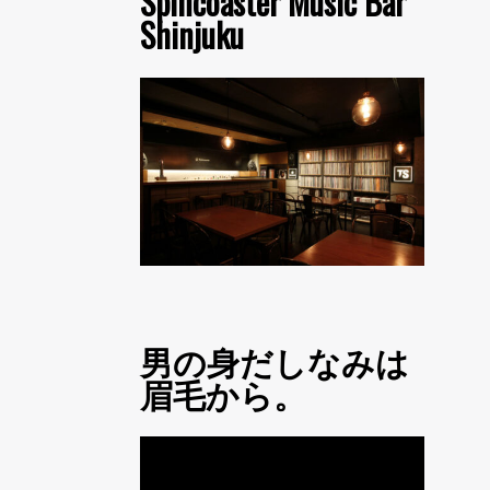
Spincoaster Music Bar
Shinjuku
男の身だしなみは
眉毛から。