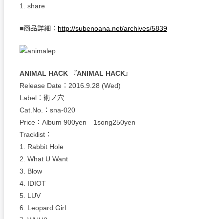
1. share
■商品詳細：
http://subenoana.net/archives/5839
ANIMAL HACK 『ANIMAL HACK』
Release Date：2016.9.28 (Wed)
Label：術ノ穴
Cat.No.：sna-020
Price：Album 900yen 1song250yen
Tracklist：
1. Rabbit Hole
2. What U Want
3. Blow
4. IDIOT
5. LUV
6. Leopard Girl