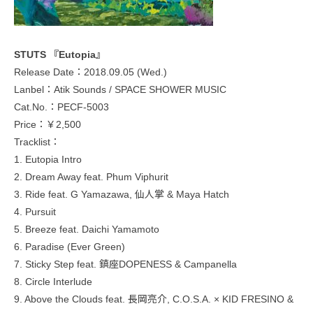
STUTS 『Eutopia』
Release Date：2018.09.05 (Wed.)
Lanbel：Atik Sounds / SPACE SHOWER MUSIC
Cat.No.：PECF-5003
Price：￥2,500
Tracklist：
1. Eutopia Intro
2. Dream Away feat. Phum Viphurit
3. Ride feat. G Yamazawa, 仙人掌 & Maya Hatch
4. Pursuit
5. Breeze feat. Daichi Yamamoto
6. Paradise (Ever Green)
7. Sticky Step feat. 鎮座DOPENESS & Campanella
8. Circle Interlude
9. Above the Clouds feat. 長岡亮介, C.O.S.A. × KID FRESINO &