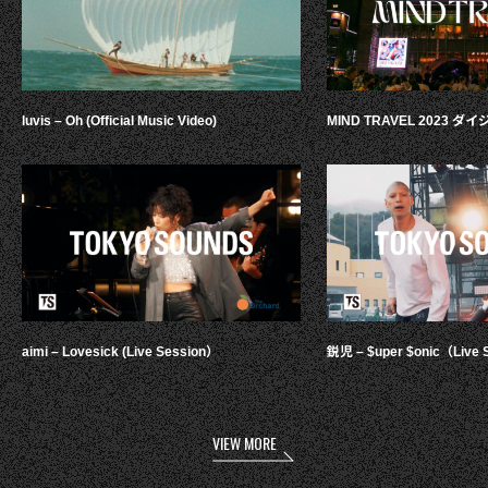
luvis – Oh (Official Music Video)
MIND TRAVEL 2023 
aimi – Lovesick (Live Session）
鋭児 – $uper $onic（Live 
VIEW MORE