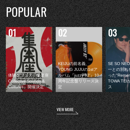
POPULAR
KEIJUの前名義、
SE SO N
YOUNG JUJUの1stア
一との別れ
体験型フェス『集楽座
ルバム『juzzy 92’』10
った“Remem
Collective Sounds &
周年記念盤リリース決
TOWA TE
Cultures』開催決定
定
ス
VIEW MORE