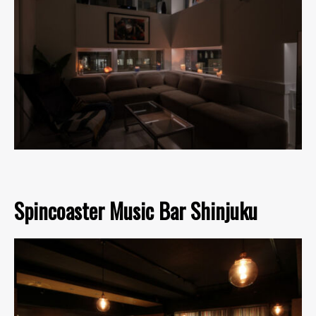
Spincoaster Music Bar Shinjuku