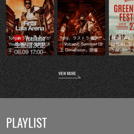
『GREENR
Tohjiのラストライブが
Tohji、ラストライブ
FESTIVAL
YouTubeにて生配信決
『Volcanic Summer 頂
は横浜に加
定
上 Dimension』開催
ケンパーク
VIEW MORE
PLAYLIST