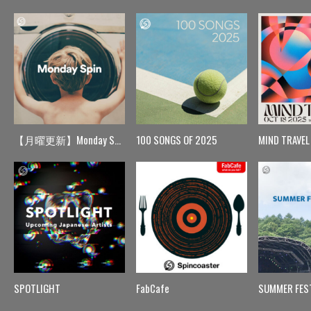
【月曜更新】Monday Spin
100 SONGS OF 2025
MIND TRAVEL
SPOTLIGHT
FabCafe
SUMMER FES