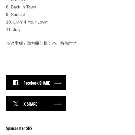
8. Back In Town
9. Special
10. Livin’ 4 Your Lovin’
11. July
※通常版 / 国内盤仕様：帯、解説付き
Facebook SHARE
X SHARE
Spincoaster SNS