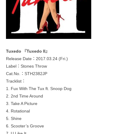
Tuxedo 『Tuxedo II』
Release Date：2017.03.24 (Fri.)
Label：Stones Throw
Cat.No.：STH2382JP
Tracklist：
1. Fux With The Tux ft. Snoop Dog
2. 2nd Time Around
3. Take A Picture
4. Rotational
5. Shine
6. Scooter’s Groove
7. U Like It