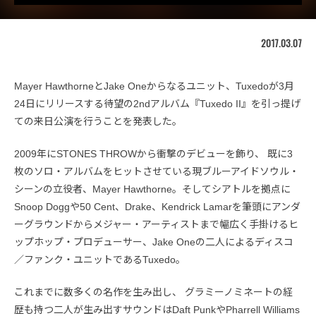
2017.03.07
Mayer HawthorneとJake Oneからなるユニット、Tuxedoが3月
24日にリリースする待望の2ndアルバム『Tuxedo II』を引っ提げ
ての来日公演を行うことを発表した。
2009年にSTONES THROWから衝撃のデビューを飾り、 既に3
枚のソロ・アルバムをヒットさせている現ブルーアイドソウル・
シーンの立役者、Mayer Hawthorne。そしてシアトルを拠点に
Snoop Doggや50 Cent、Drake、Kendrick Lamarを筆頭にアンダ
ーグラウンドからメジャー・アーティストまで幅広く手掛けるヒ
ップホップ・プロデューサー、Jake Oneの二人によるディスコ
／ファンク・ユニットであるTuxedo。
これまでに数多くの名作を生み出し、 グラミーノミネートの経
歴も持つ二人が生み出すサウンドはDaft PunkやPharrell Williams