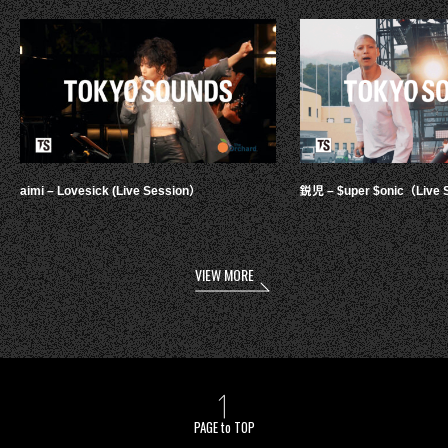
aimi – Lovesick (Live Session）
鋭児 – $uper $onic（Live 
VIEW MORE
PAGE to TOP