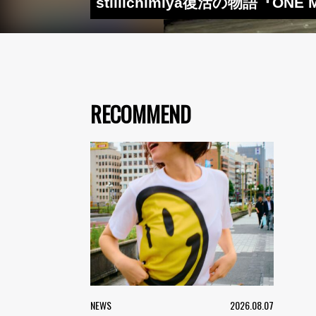
stillichimiya復活の物語『ON
RECOMMEND
NEWS
2026.08.07