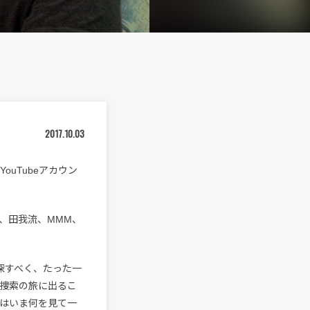
2017.10.03
のYouTubeアカウン
現在、田我流、MMM、
らを探すべく、たった一
ya捜索の旅に出るこ
彼らはいま何を見て一