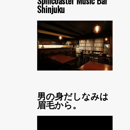
Spincoaster Music Bar
Shinjuku
男の身だしなみは
眉毛から。