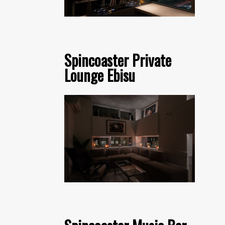
Spincoaster Private
Lounge Ebisu