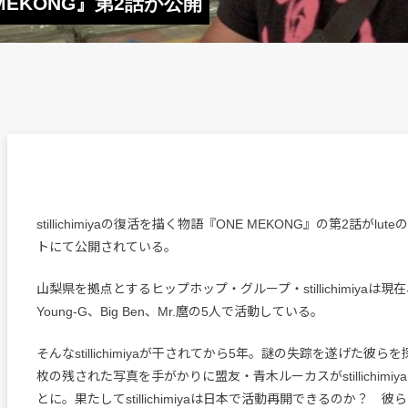
E MEKONG』第2話が公開
stillichimiyaの復活を描く物語『ONE MEKONG』の第2話がlute
トにて公開されている。
山梨県を拠点とするヒップホップ・グループ・stillichimiyaは
Young-G、Big Ben、Mr.麿の5人で活動している。
そんなstillichimiyaが干されてから5年。謎の失踪を遂げた彼
枚の残された写真を手がかりに盟友・青木ルーカスがstillichimi
とに。果たしてstillichimiyaは日本で活動再開できるのか？ 