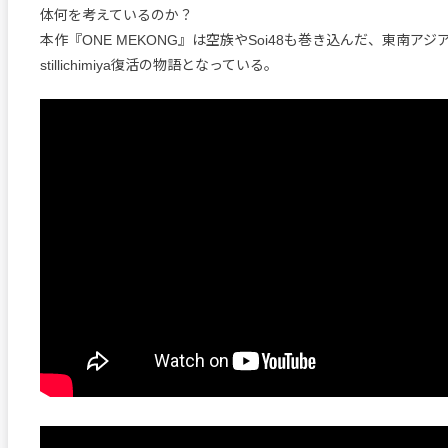
体何を考えているのか？
本作『ONE MEKONG』は空族やSoi48も巻き込んだ、東南ア
stillichimiya復活の物語となっている。