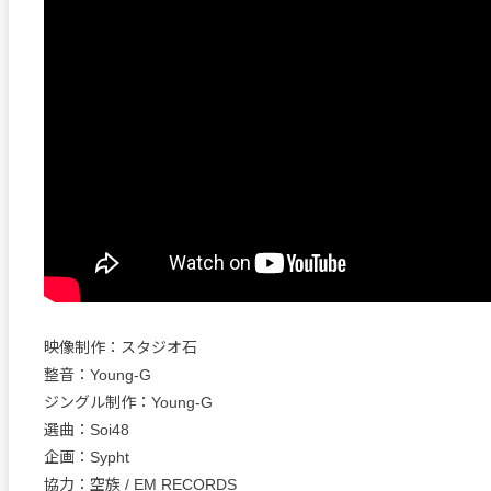
映像制作：スタジオ石
整音：Young-G
ジングル制作：Young-G
選曲：Soi48
企画：Sypht
協力：空族 / EM RECORDS