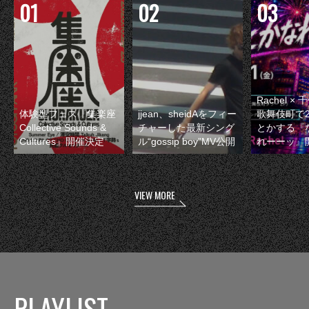
Rachel 
体験型フェス『集楽座
jjean、sheidAをフィー
歌舞伎町で
Collective Sounds &
チャーした最新シング
とかする『
Cultures』開催決定
ル“gossip boy”MV公開
れーーッ』
VIEW MORE
PLAYLIST