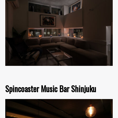
Spincoaster Music Bar Shinjuku