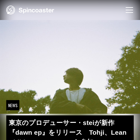
Skip
to
content
NEWS
東京のプロデューサー・steiが新作
『dawn ep』をリリース Tohji、Lean