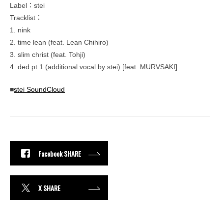
Label：stei
Tracklist：
1. nink
2. time lean (feat. Lean Chihiro)
3. slim christ (feat. Tohji)
4. ded pt.1 (additional vocal by stei) [feat. MURVSAKI]
■
stei SoundCloud
Facebook SHARE
X SHARE