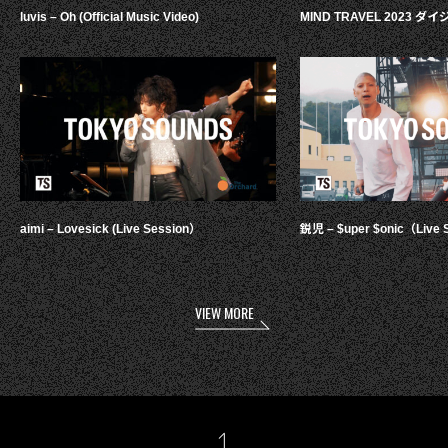
luvis – Oh (Official Music Video)
MIND TRAVEL 2023 
aimi – Lovesick (Live Session）
鋭児 – $uper $onic（Live 
VIEW MORE