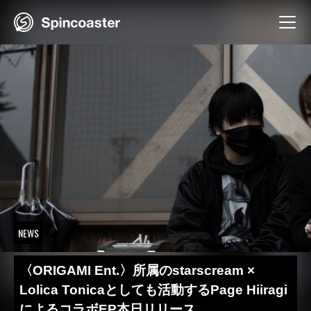
Skip
to
content
NEWS
〈ORIGAMI Ent.〉所属のstarscream ×
Lolica Tonicaとしても活動するPage Hiiragi
によるコラボEP本日リリース