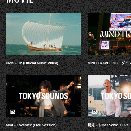
luvis – Oh (Official Music Video)
MIND TRAVEL 2023 
aimi – Lovesick (Live Session）
鋭児 – $uper $onic（Live 