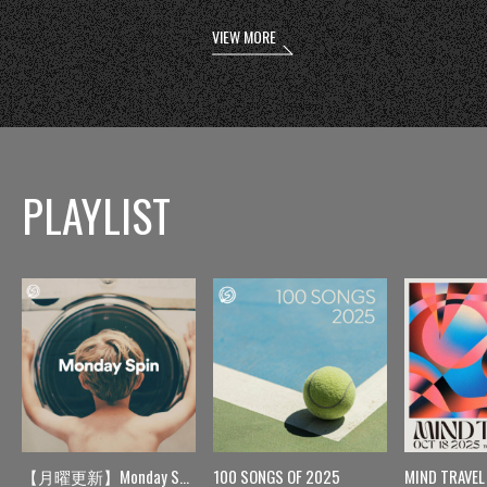
VIEW MORE
PLAYLIST
【月曜更新】Monday Spin
100 SONGS OF 2025
MIND TRAVEL