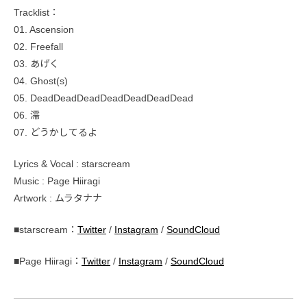
Tracklist：
01. Ascension
02. Freefall
03. あげく
04. Ghost(s)
05. DeadDeadDeadDeadDeadDeadDead
06. 濡
07. どうかしてるよ
Lyrics & Vocal : starscream
Music : Page Hiiragi
Artwork : ムラタナナ
■starscream：
Twitter
/
Instagram
/
SoundCloud
■Page Hiiragi：
Twitter
/
Instagram
/
SoundCloud