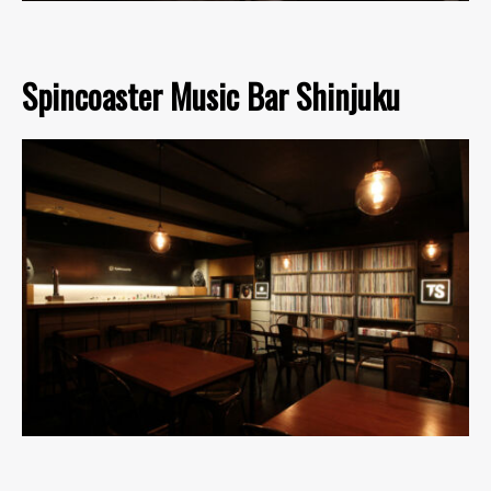
Spincoaster Music Bar Shinjuku