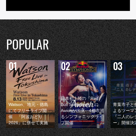
POPULAR
日本初上陸の『Red
Watson、地元・徳島
Bull Symphonic』に
青葉市子と
にてフリーライブ開
Awichが出演 4都市巡
よるツーマ
催 『阿波おどり
るシンフォニックライ
『二人のレ
2026』に併せて実施
ブ開催
ー』開催決