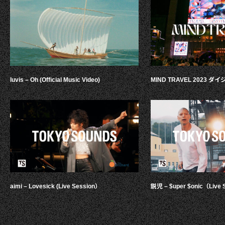
luvis – Oh (Official Music Video)
MIND TRAVEL 2023 
aimi – Lovesick (Live Session）
鋭児 – $uper $onic（Live 