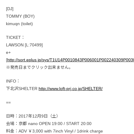
[DJ]
TOMMY (BOY)
kimuqn (toilet)
TICKET：
LAWSON [L:70499]
e+
[
http://sort.eplus.jp/sys/T1U14P0010843P006001P002240309P00
※発売日までクリック出来ません。
INFO：
下北沢SHELTER
http://www.loft-prj.co.jp/SHELTER/
==
日時：2017年12月9日（土）
会場：京都 nano OPEN 19:00 / START 20:00
料金：ADV ￥3,000 with 7inch Vinyl / 1drink charge