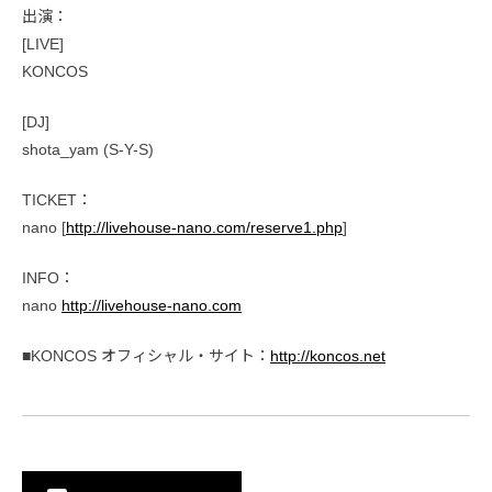
出演：
[LIVE]
KONCOS
[DJ]
shota_yam (S-Y-S)
TICKET：
nano [
http://livehouse-nano.com/reserve1.php
]
INFO：
nano
http://livehouse-nano.com
■KONCOS オフィシャル・サイト：
http://koncos.net