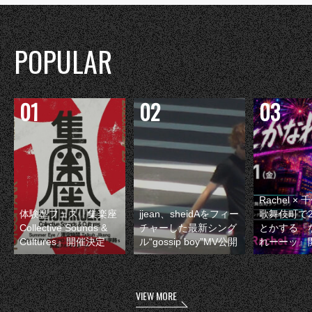
POPULAR
Rachel 
体験型フェス『集楽座
jjean、sheidAをフィー
歌舞伎町で
Collective Sounds &
チャーした最新シング
とかする『
Cultures』開催決定
ル“gossip boy”MV公開
れーーッ』
VIEW MORE