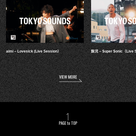
aimi – Lovesick (Live Session）
鋭児 – $uper $onic（Live 
VIEW MORE
PAGE to TOP