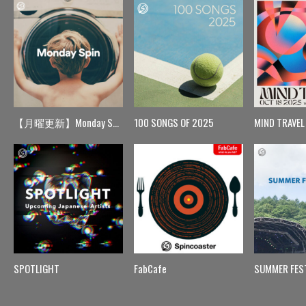
【月曜更新】Monday Spin
100 SONGS OF 2025
MIND TRAVEL
SPOTLIGHT
FabCafe
SUMMER FES