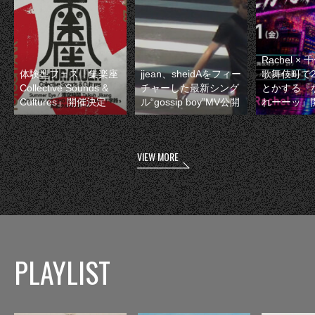
Rachel 
体験型フェス『集楽座
jjean、sheidAをフィー
歌舞伎町で
Collective Sounds &
チャーした最新シング
とかする『
Cultures』開催決定
ル“gossip boy”MV公開
れーーッ』
VIEW MORE
PLAYLIST