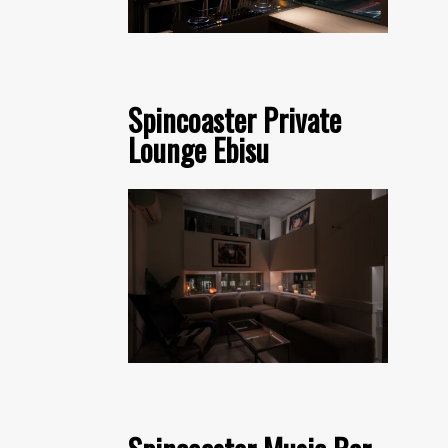
Spincoaster Private
Lounge Ebisu