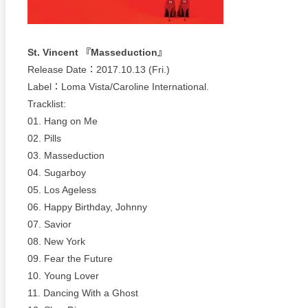
St. Vincent 『Masseduction』
Release Date：2017.10.13 (Fri.)
Label：Loma Vista/Caroline International.
Tracklist:
01. Hang on Me
02. Pills
03. Masseduction
04. Sugarboy
05. Los Ageless
06. Happy Birthday, Johnny
07. Savior
08. New York
09. Fear the Future
10. Young Lover
11. Dancing With a Ghost