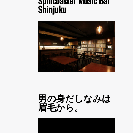
Spincoaster Music Bar
Shinjuku
男の身だしなみは
眉毛から。