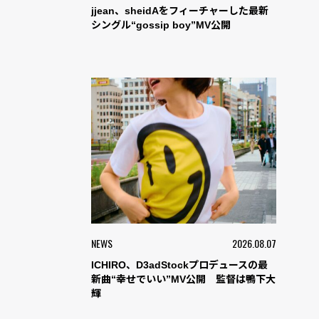
jjean、sheidAをフィーチャーした最新
シングル“gossip boy”MV公開
NEWS
2026.08.07
ICHIRO、D3adStockプロデュースの最
新曲“幸せでいい”MV公開 監督は鴨下大
輝