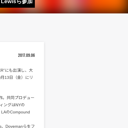
y Lewisら参加
2017.09.06
GHTER”にも出演し、大
を10月13日（金）にリ
る新作。共同プロデュー
ディングはNYの
、LAのCompound
is、Dovemanらをフ