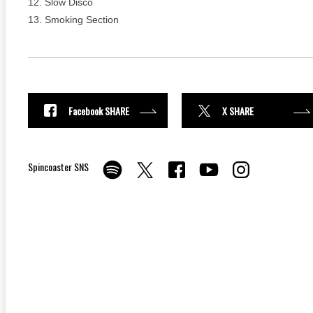
12. Slow Disco
13. Smoking Section
Facebook SHARE
X SHARE
Spincoaster SNS