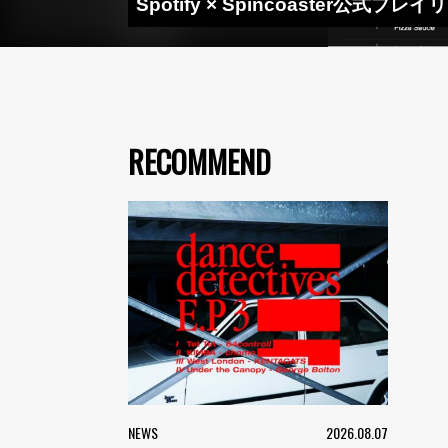
Spotify × Spincoaster公式
RECOMMEND
NEWS
2026.08.07