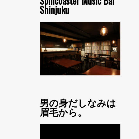
Spincoaster Music Bar
Shinjuku
男の身だしなみは
眉毛から。