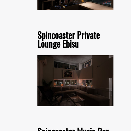
Spincoaster Private
Lounge Ebisu