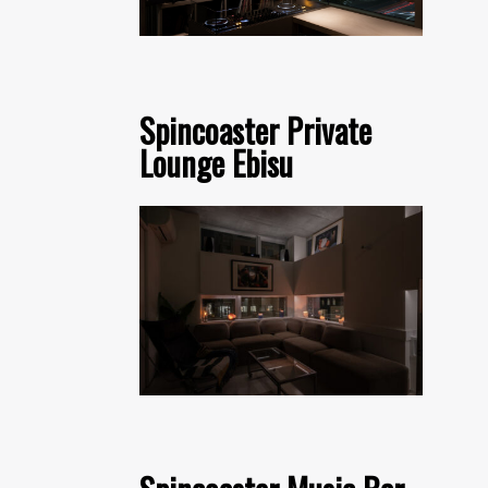
Spincoaster Private
Lounge Ebisu