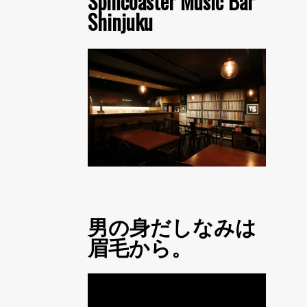
Spincoaster Music Bar
Shinjuku
男の身だしなみは
眉毛から。