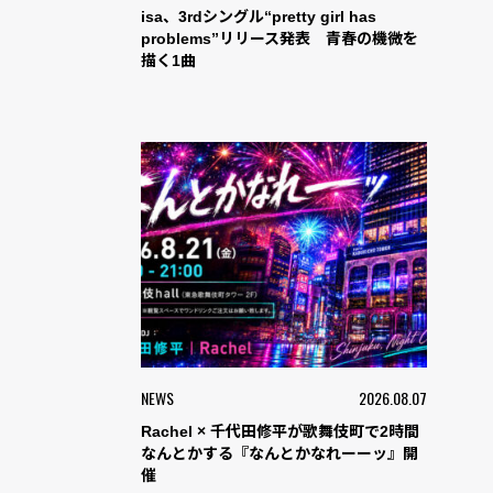
isa、3rdシングル“pretty girl has
problems”リリース発表 青春の機微を
描く1曲
NEWS
2026.08.07
Rachel × 千代田修平が歌舞伎町で2時間
なんとかする『なんとかなれーーッ』開
催