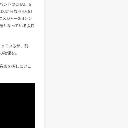
ドのCHAI、5
1DJからなる4人組
にメジャー3rdシン
話題となっている女性
なっているが、前
めの確保を。
い音楽を探しにいこ