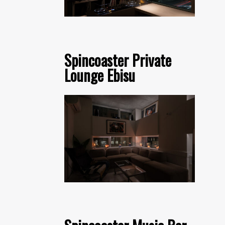
Spincoaster Private
Lounge Ebisu