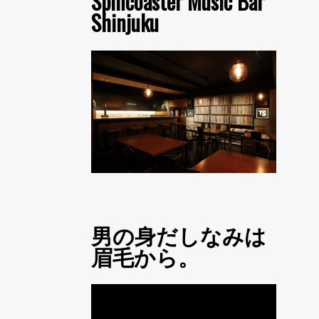
Spincoaster Music Bar
Shinjuku
男の身だしなみは
眉毛から。