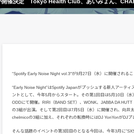
 vol.3”が開催決定 Tokyo Health Club、あいみょん、
“Spotify Early Noise Night vol.3″が9月27日（水）に開
“Early Noise Night”はSpotify Japanがプッシュする新人
ントとして、今年5月からスタート。その第1回目は5月10日（水）
ODDにて開催。RIRI（BAND SET）、WONK、JABBA DA HUTT F
の3組が出演。そして第2回目は7月5日（水）に開催され、向井
chelmicoの3組に加え、それぞれの転換時にはDJ YonYonがD
そんな話題のイベントの第3回目のとなる今回は、今年3月に”SX