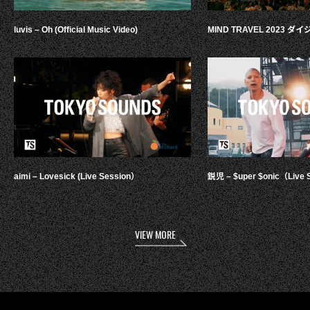
luvis – Oh (Official Music Video)
MIND TRAVEL 2023 
aimi – Lovesick (Live Session）
鋭児 – $uper $onic（Live 
VIEW MORE