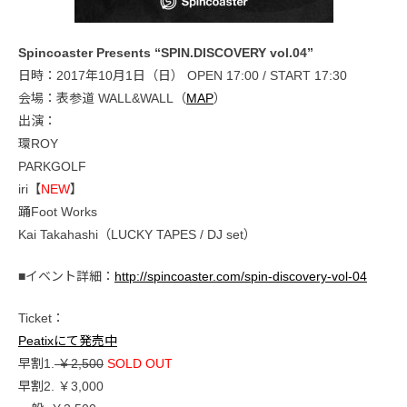
Spincoaster Presents “SPIN.DISCOVERY vol.04”
日時：2017年10月1日（日） OPEN 17:00 / START 17:30
会場：表参道 WALL&WALL（
MAP
）
出演：
環ROY
PARKGOLF
iri【
NEW
】
踊Foot Works
Kai Takahashi（LUCKY TAPES / DJ set）
■イベント詳細：
http://spincoaster.com/spin-discovery-vol-04
Ticket：
Peatixにて発売中
早割1.
￥2,500
SOLD OUT
早割2. ￥3,000