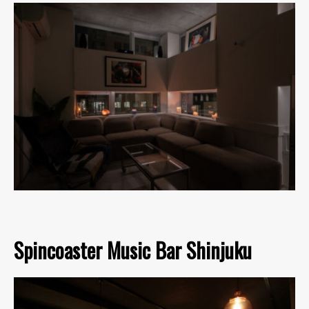
Spincoaster Music Bar Shinjuku