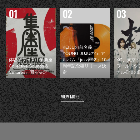
KEIJUの前名義、
YOUNG JUJUの1stア
体験型フェス『集楽座
ルバム『juzzy 92’』10
XG、東京
Collective Sounds &
周年記念盤リリース決
ワールドツ
Cultures』開催決定
定
ナル公演の
VIEW MORE