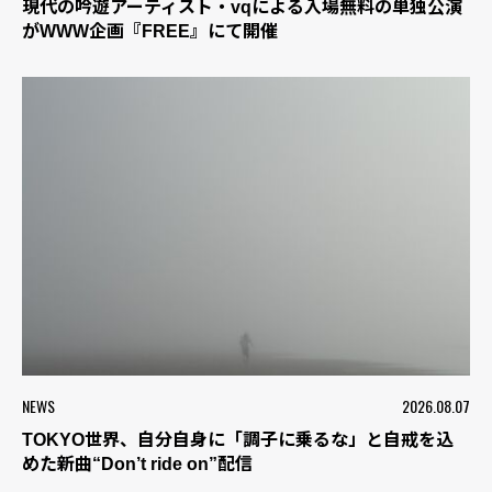
現代の吟遊アーティスト・vqによる入場無料の単独公演
がWWW企画『FREE』にて開催
NEWS
2026.08.07
TOKYO世界、自分自身に「調子に乗るな」と自戒を込
めた新曲“Don’t ride on”配信