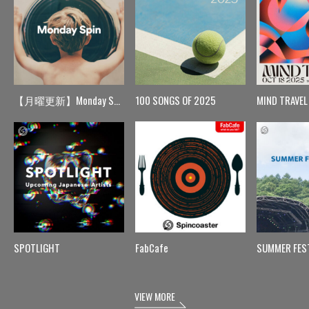
【月曜更新】Monday Spin
100 SONGS OF 2025
MIND TRAVEL
SPOTLIGHT
FabCafe
SUMMER FES
VIEW MORE