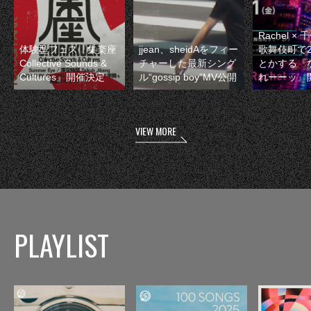
Rachel 
体験型フェス『集楽座
jjean、sheidAをフィー
歌舞伎町で
Collective Sounds &
チャーした最新シング
とかする『
Cultures』開催決定
ル“gossip boy”MV公開
れーーッ』
VIEW MORE
PLAYLIST