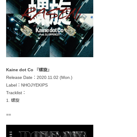
Kaine dot Co 『螺旋』
Release Date：2020.11.02 (Mon.)
Label：NHOJYEKIPS
Tracklist：
1. 螺旋
==