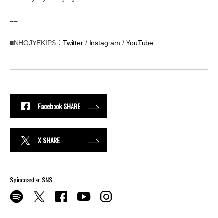
==
■NHOJYEKIPS：
Twitter
/
Instagram
/
YouTube
Facebook SHARE
X SHARE
Spincoaster SNS