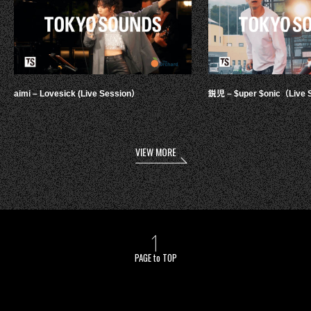
aimi – Lovesick (Live Session）
鋭児 – $uper $onic（Live 
VIEW MORE
PAGE to TOP