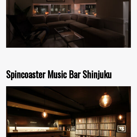
Spincoaster Music Bar Shinjuku