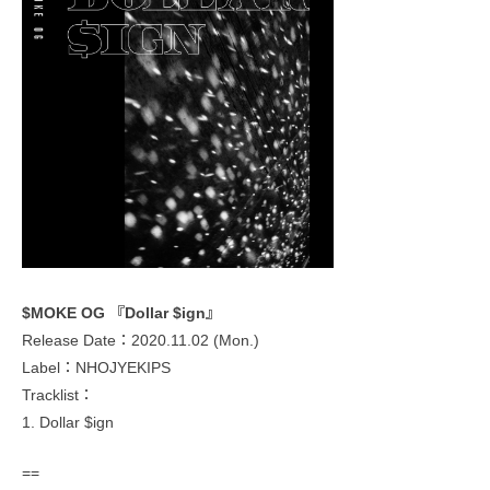
$MOKE OG 『Dollar $ign』
Release Date：2020.11.02 (Mon.)
Label：NHOJYEKIPS
Tracklist：
1. Dollar $ign
==