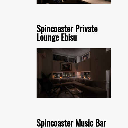
Spincoaster Private
Lounge Ebisu
Spincoaster Music Bar