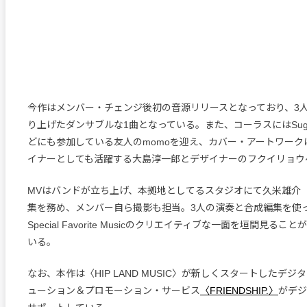
今作はメンバー・チェンジ後初の音源リリースとなっており、3
り上げたダンサブルな1曲となっている。また、コーラスにはSugar’s
どにも参加している友人のmomoを迎え、カバー・アートワーク
イナーとしても活躍する大島淳一郎とデザイナーのフクイリョウ
MVはバンドが立ち上げ、本拠地としてるスタジオにて久米雄介（
集を務め、メンバー自ら撮影も担当。3人の演奏と合成編集を使
Special Favorite Musicのクリエイティブな一面を垣間見る
いる。
なお、本作は〈HIP LAND MUSIC〉が新しくスタートしたデ
ューション＆プロモーション・サービス
〈FRIENDSHIP.〉
がデジ