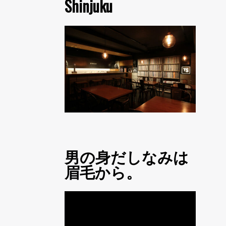
Shinjuku
男の身だしなみは
眉毛から。