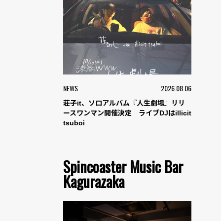
NEWS
2026.08.06
荘子it、ソロアルバム『人生劇場』リリ
ースワンマン開催決定 ライブDJはillicit
tsuboi
Spincoaster Music Bar
Kagurazaka