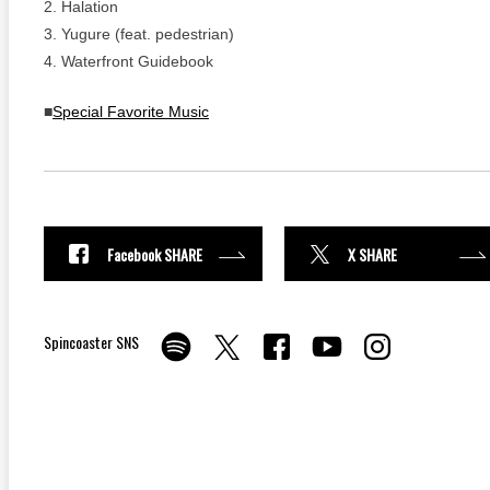
2. Halation
3. Yugure (feat. pedestrian)
4. Waterfront Guidebook
■
Special Favorite Music
Facebook SHARE
X SHARE
Spincoaster SNS