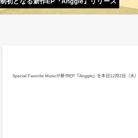
c、 3人体制初となる新作EP『Anggle』リリース
Special Favorite Musicが新作EP『Anggle』を本日12月2