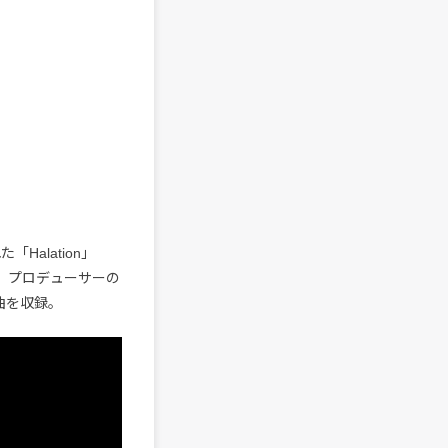
alation」
」、プロデューサーの
4曲を収録。