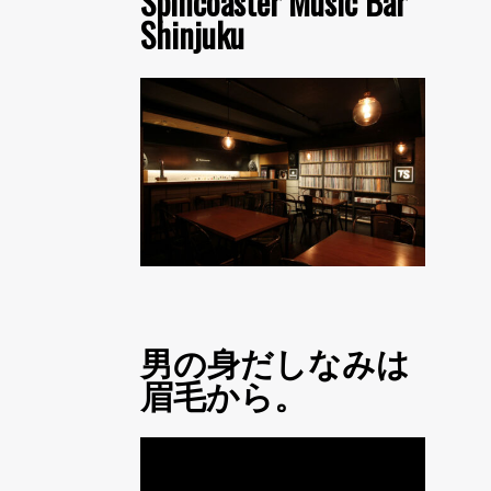
Spincoaster Music Bar
Shinjuku
男の身だしなみは
眉毛から。