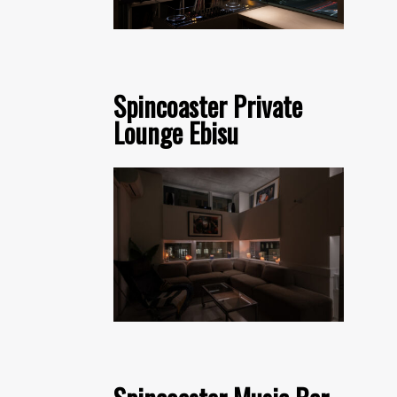
Spincoaster Private
Lounge Ebisu