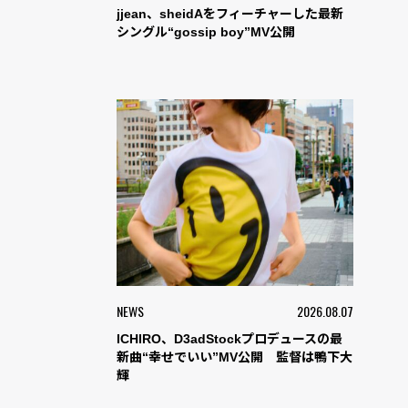
jjean、sheidAをフィーチャーした最新
シングル“gossip boy”MV公開
NEWS
2026.08.07
ICHIRO、D3adStockプロデュースの最
新曲“幸せでいい”MV公開 監督は鴨下大
輝