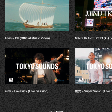
luvis – Oh (Official Music Video)
MIND TRAVEL 2023 
aimi – Lovesick (Live Session）
鋭児 – $uper $onic（Live 