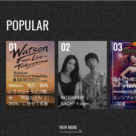
POPULAR
日本初上陸の
Watson、地元・徳島
Bull Symp
にてフリーライブ開
Awichが
催 『阿波おどり
INTERVIEW ｜
るシンフォ
2026』に併せて実施
RACH? × idom
ブ開催
VIEW MORE