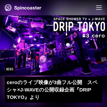
Skip
to
content
NEWS
ceroのライブ映像が3曲フル公開 スペ
シャ×J-WAVEの公開収録企画『DRIP
TOKYO』より