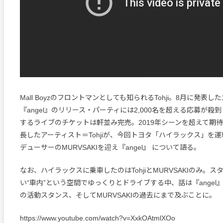
Mall Boyzのフロントマンとしても知られるTohji。8月に発表し
『angel』のリリース・パーティには2,000名を超える応募が殺
するライブのチケットは軒並み完売。2019年シーンを超えて期
長したアーティスト＝Tohjiが、今回トヨタ「ハイラックス」を
デューサーのMURVSAKIを迎え『angel』 について語る。
なお、ハイラックスに乗車したのはTohjiとMURVSAKIのみ。
い“車内”という空間でゆっくりとドライブする中、話は『angel』の
の活動スタンス、そしてMURVSAKIの過去にまで及ぶことに。
https://www.youtube.com/watch?v=XxkOAtmlXOo