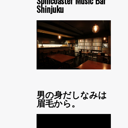
Spincoaster Music Bar
Shinjuku
男の身だしなみは
眉毛から。