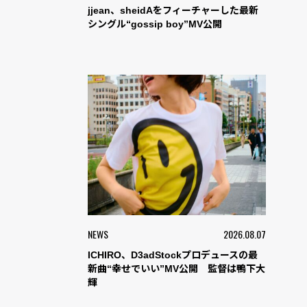
jjean、sheidAをフィーチャーした最新
シングル“gossip boy”MV公開
NEWS
2026.08.07
ICHIRO、D3adStockプロデュースの最
新曲“幸せでいい”MV公開 監督は鴨下大
輝