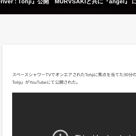
iver : Tohji』公開 MURVSAKIと共に『angel
スペースシャワーTVでオンエアされたTohjiに焦点を当てた30分の特番『
Tohji』がYouTubeにて公開された。