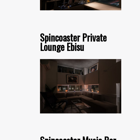
Spincoaster Private
Lounge Ebisu