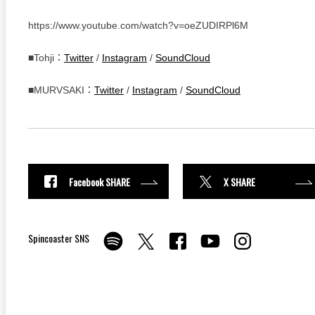
https://www.youtube.com/watch?v=oeZUDIRPl6M
■Tohji：
Twitter
/
Instagram
/
SoundCloud
■MURVSAKI：
Twitter
/
Instagram
/
SoundCloud
Facebook SHARE
X SHARE
Spincoaster SNS