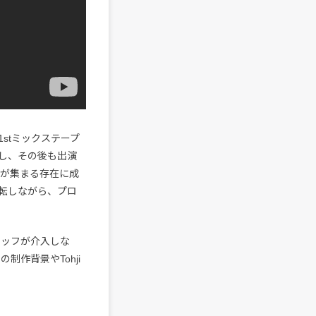
た1stミックステープ
到し、その後も出演
待が集まる存在に成
運転しながら、プロ
スタッフが介入しな
制作背景やTohji