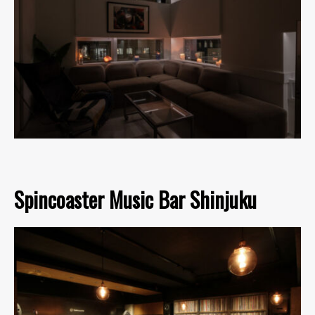
Spincoaster Music Bar Shinjuku