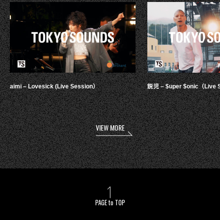
aimi – Lovesick (Live Session）
鋭児 – $uper $onic（Live 
VIEW MORE
PAGE to TOP