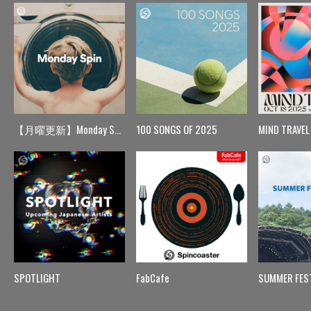
【月曜更新】Monday Spin
100 SONGS OF 2025
MIND TRAVEL
SPOTLIGHT
FabCafe
SUMMER FES