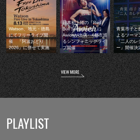
日本初上陸の『Red
Watson、地元・徳島
Bull Symphonic』に
青葉市子と
にてフリーライブ開
Awichが出演 4都市巡
よるツーマ
催 『阿波おどり
るシンフォニックライ
『二人のレ
2026』に併せて実施
ブ開催
ー』開催決
VIEW MORE
PLAYLIST